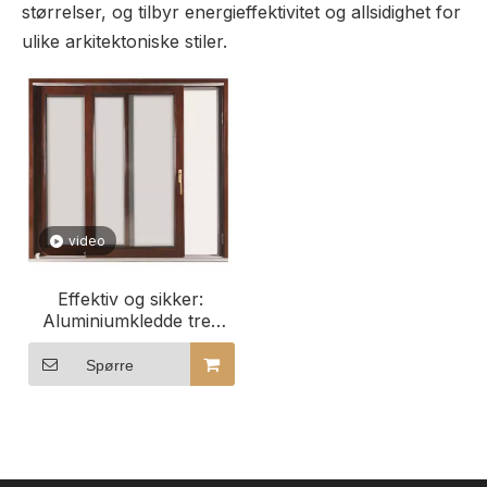
størrelser, og tilbyr energieffektivitet og allsidighet for
ulike arkitektoniske stiler.
video
Effektiv og sikker:
Aluminiumkledde tre-
skyvevinduer for
gjestehusbygg
Spørre