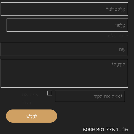
מספר טלפון
לְהַגִישׁ
טל:+1 778 801 8069