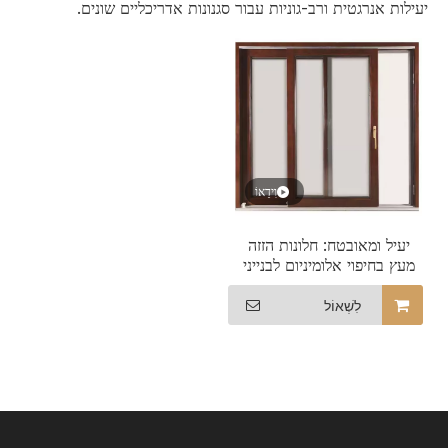
יעילות אנרגטית ורב-גוניות עבור סגנונות אדריכליים שונים.
וִידֵאוֹ
יעיל ומאובטח: חלונות הזזה
מעץ בחיפוי אלומיניום לבנייני
אירוח
לִשְׁאוֹל