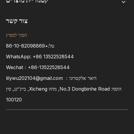
קטגוריית מוצרים
צור קשר
הפוך למפיץ
טל:+86-10-82098869
WhatsApp:
+86
13522528544
Wechat：+86-13522528544
דואר אלקטרוני：
lilywu202104@gmail.com
הוסף: No.3 Dongbinhe Road, מחוז Xicheng, בייג'ינג, סין
100120
צור קשר