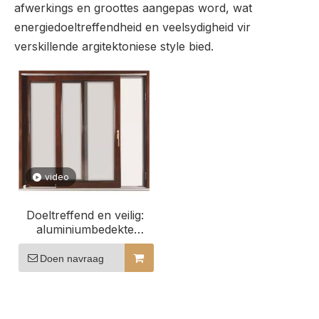
afwerkings en groottes aangepas word, wat
energiedoeltreffendheid en veelsydigheid vir
verskillende argitektoniese style bied.
video
Doeltreffend en veilig:
aluminiumbedekte
houtskuifvensters vir
gasvryheidsgeboue
Doen navraag