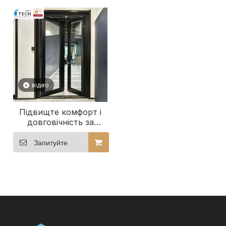
відео
Підвищте комфорт і
довговічність за
допомогою
високоефективних
Запитуйте
пасивних дверей для
вашого пасивного
будинку