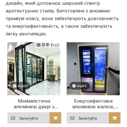
дизайн, який доповнює широкий спектр
архітектурних стилів. Виготовлені з алюмінію
преміум-класу, вони забезпечують довговічність
та енергоефективність, а також забезпечують
легку вентиляцію.
відео
відео
Мінімалістичні
Енергоефективні
алюмінієві двері з
алюмінієві жалюзі,
вузькою рамою
вікна та двері
Запитуйте
Запитуйте