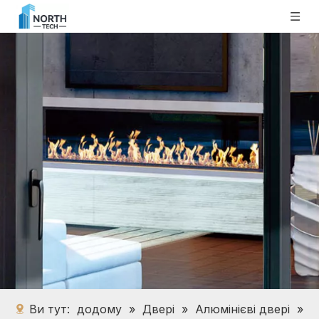
Ви тут:
додому
»
Двері
»
Алюмінієві двері
»