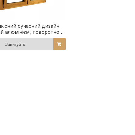
кісний сучасний дизайн,
й алюмінієм, поворотно-
отні вікна для будинку
Запитуйте