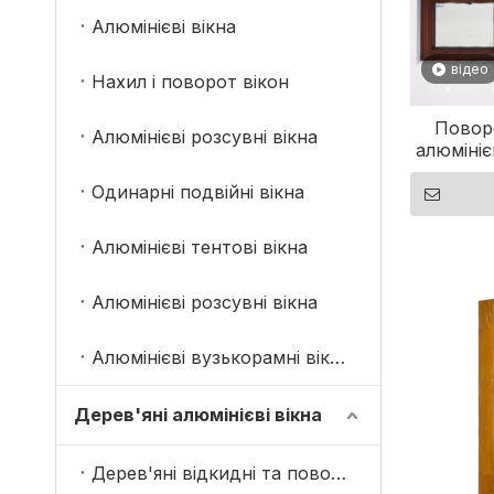
Алюмінієві вікна
відео
Нахил і поворот вікон
Повор
Алюмінієві розсувні вікна
алюмініє
дерев’я
Одинарні подвійні вікна
про кон
Алюмінієві тентові вікна
Алюмінієві розсувні вікна
Алюмінієві вузькорамні вікна
Дерев'яні алюмінієві вікна
Дерев'яні відкидні та поворотні вікна