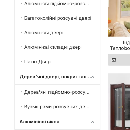
Алюмінієві підйомно-розсувні двері
Багатоколійні розсувні двері
Алюмінієві двері
Ін
Алюмінієві складні двері
Теплоізо
вікна
Патіо Двері
Дерев'яні двері, покриті алюмінієм
Дерев'яні підйомно-розсувні двері, покриті алюмінієм
Вузькі рами розсувних дверей
Алюмінієві вікна