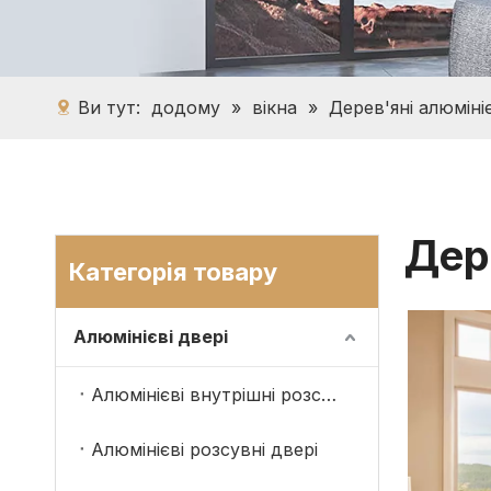
Ви тут:
додому
»
вікна
»
Дерев'яні алюмініє
Дер
Категорія товару
Алюмінієві двері
Алюмінієві внутрішні розсувні двері
Алюмінієві розсувні двері