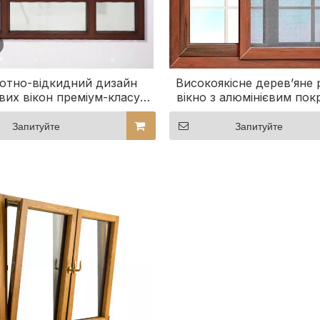
отно-відкидний дизайн
Високоякісне дерев’яне 
вих вікон преміум-класу з
вікно з алюмінієвим пок
ним покриттям Дізнайтеся
захисним екрано
струкції дерев’яних вікон
Запитуйте
Запитуйте