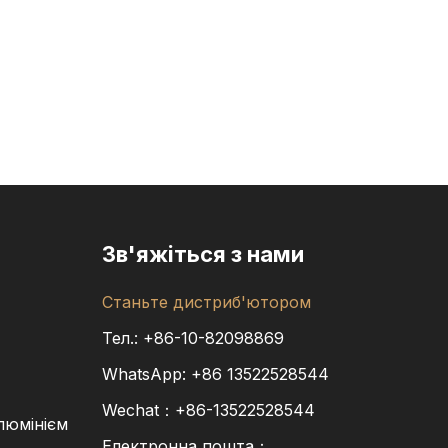
Зв'яжіться з нами
Станьте дистриб'ютором
Тел.: +86-10-82098869
WhatsApp:
+86
13522528544
Wechat：+86-13522528544
алюмінієм
Електронна пошта：