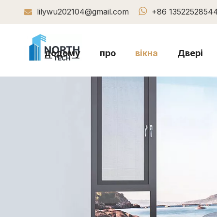

lilywu202104@gmail.com
+86 1352252854

додому
про
вікна
Двері