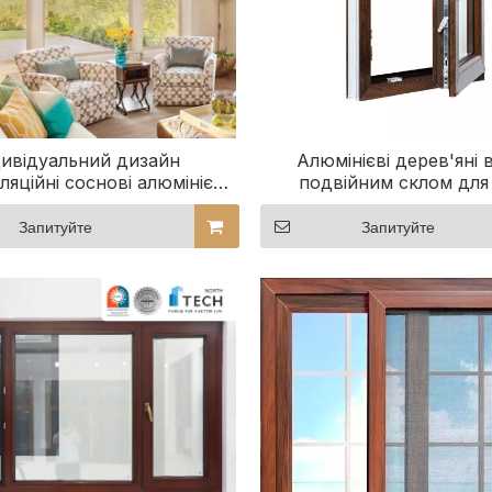
дивідуальний дизайн
Алюмінієві дерев'яні в
ляційні соснові алюмінієві
подвійним склом для
 з захисними екранами
Запитуйте
Запитуйте