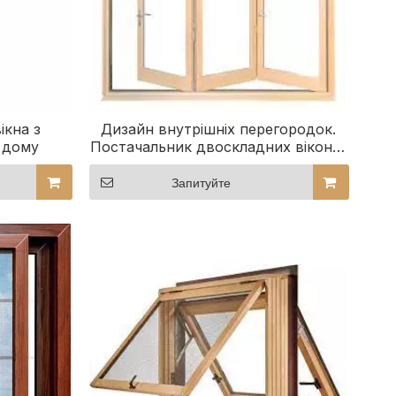
ікна з
Дизайн внутрішніх перегородок.
 дому
Постачальник двоскладних вікон зі
скляними вставками, покритими
алюмінієм і деревом
Запитуйте