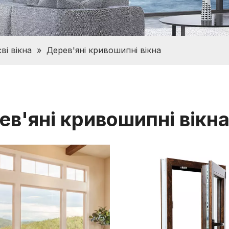
ві вікна
»
Дерев'яні кривошипні вікна
ев'яні кривошипні вікн