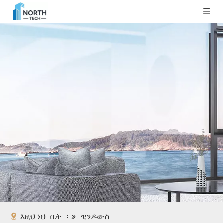
እዚህ ነህ
ቤት
፡ »
ዊንዶውስ