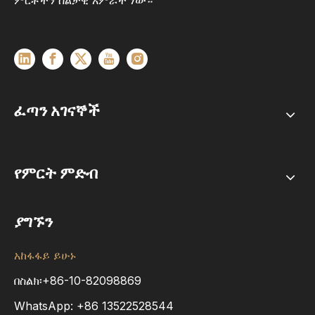
ምርቶችን ስልታዊ አምራች ነው።
ፈጣን አገናኞች
የምርት ምድብ
ያግኙን
አከፋፋይ ይሁኑ
በስልክ፡+86-10-82098869
WhatsApp:
+86
13522528544