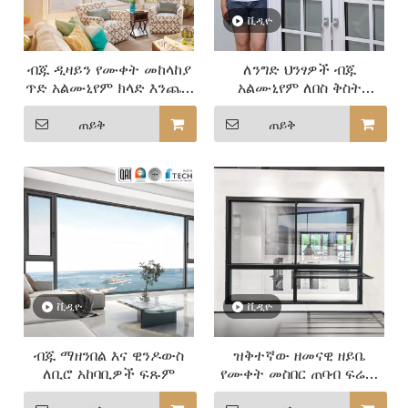
ቪዲዮ
ብጁ ዲዛይን የሙቀት መከላከያ
ለንግድ ህንፃዎች ብጁ
ጥድ አልሙኒየም ክላድ እንጨት
አልሙኒየም ለበስ ቅስት
ቋሚ ዊንዶውስ ከደህንነት
የእንጨት መስኮቶች የእኛን
ስክሪኖች ጋር
ንድፎችን ያስሱ
ጠይቅ
ጠይቅ
ቪዲዮ
ቪዲዮ
ብጁ ማዘንበል እና ዊንዶውስ
ዝቅተኛው ዘመናዊ ዘይቤ
ለቢሮ አከባቢዎች ፍጹም
የሙቀት መስበር ጠባብ ፍሬም
አሉሚኒየም መስኮት