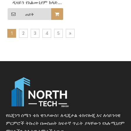
ዲዛይን የአልሙኒየም ክላድ
እንጨት ዘንበል እና ዊንዶውስ
ለቤት ይለውጡ
ጠይቅ
1
2
3
4
5
»
የቤጂንግ ሰሜን ቴክ ዊንዶውስ፣ ለዲጂታል ቴክኖሎጂ እና ለሳይንሳዊ
ምርምሮች ትኩረት በመስጠት ከፍተኛ ጥራት ያላቸውን የአሉሚኒየም