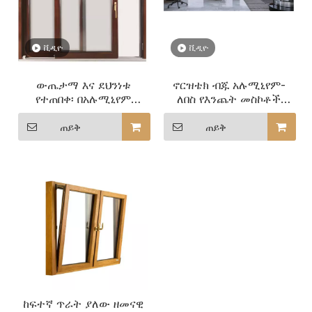
ቪዲዮ
ቪዲዮ
ውጤታማ እና ደህንነቱ
ኖርዝቴክ ብጁ አሉሚኒየም-
የተጠበቀ፡ በአሉሚኒየም
ለበስ የእንጨት መስኮቶች
የተሸፈነ የእንጨት ተንሸራታች
ለንግድ ህንፃዎች
መስኮቶች ለእንግዶች
ጠይቅ
ጠይቅ
መስተንግዶ ሕንፃዎች
ከፍተኛ ጥራት ያለው ዘመናዊ