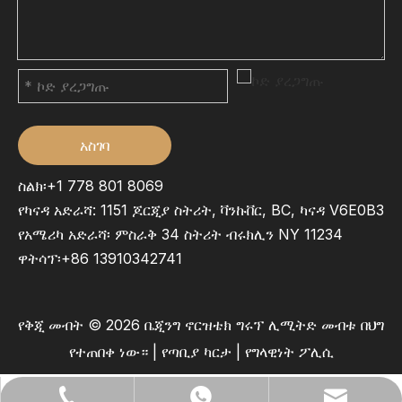
አስገባ
ስልክ፡+1 778 801 8069
የካናዳ አድራሻ: 1151 ጆርጂያ ስትሪት, ቫንኩቨር, BC, ካናዳ V6E0B3
የአሜሪካ አድራሻ፡ ምስራቅ 34 ስትሪት ብሩክሊን NY 11234
ዋትሳፕ፡
+86 13910342741
የቅጂ መብት ©
2026
ቤጂንግ ኖርዝቴክ ግሩፕ ሊሚትድ መብቱ በህግ
የተጠበቀ ነው። |
የጣቢያ ካርታ
|
የግላዊነት ፖሊሲ
lilywu202104@gmail.com
+86- 13522528544
+86 13522528544