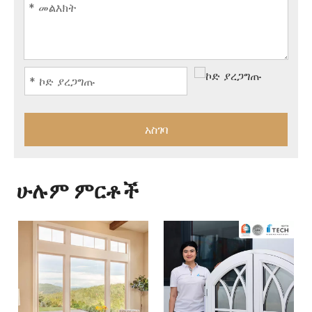
አስገባ
ሁሉም ምርቶች