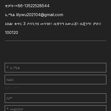
ዌቻት፡+86-13522528544
ኢሜል
lilywu202104@gmail.com
አክል፡ ቁጥር 3 ዶንጊንሄ መንገድ፣ ዚቼንግ አውራጃ፣ ቤጂንግ፣ ቻይና
100120
ያግኙን
ስልክ ቁጥር