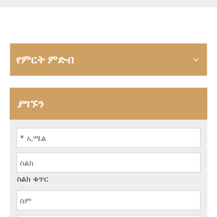
የምርት ምድብ
ያግኙን
ስልክ ቁጥር