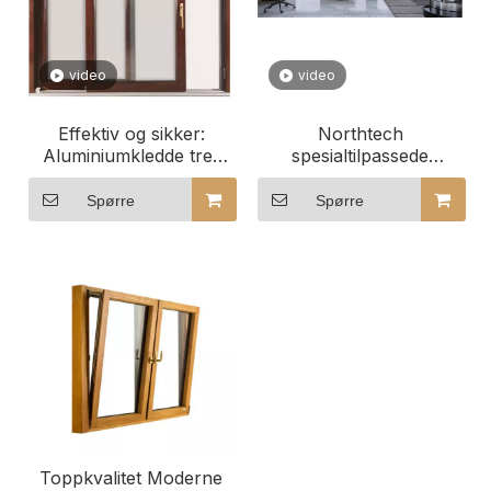
video
video
Effektiv og sikker:
Northtech
Aluminiumkledde tre-
spesialtilpassede
skyvevinduer for
aluminiumkledde
gjestehusbygg
trevinduer for
Spørre
Spørre
næringsbygg
Toppkvalitet Moderne