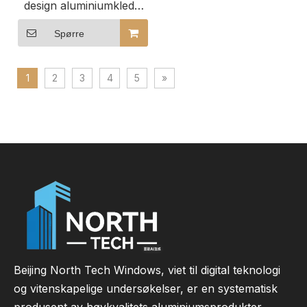
design aluminiumkledd
tre vippe- og
dreievinduer til huset
Spørre
1
2
3
4
5
»
Beijing North Tech Windows, viet til digital teknologi
og vitenskapelige undersøkelser, er en systematisk