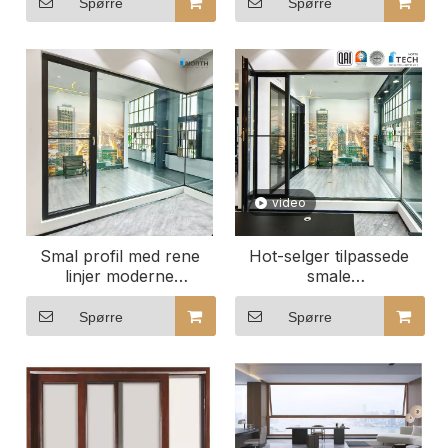
Spørre
Spørre
video
Smal profil med rene
Hot-selger tilpassede
linjer moderne
smale
smalrammede
aluminiumsvinduer
aluminiumsvinduer for
egnet for kontorbygg
Spørre
Spørre
byrom
hjemmedekorasjon