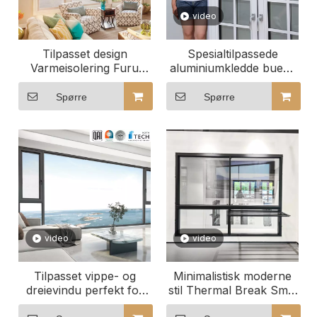
video
Tilpasset design
Spesialtilpassede
Varmeisolering Furu
aluminiumkledde buede
Aluminium Kledd Tre
trevinduer for
Faste vinduer med
kommersielle bygninger
Spørre
Spørre
sikkerhetsskjermer
Utforsk designene våre
video
video
Tilpasset vippe- og
Minimalistisk moderne
dreievindu perfekt for
stil Thermal Break Smal
kontormiljøer
ramme aluminiumsvindu