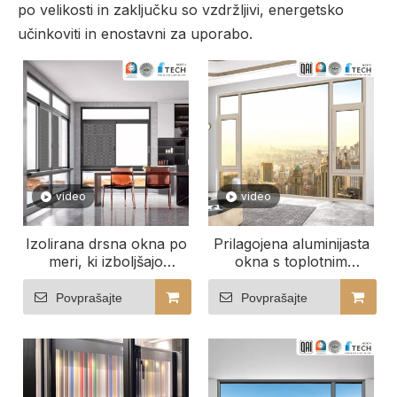
po velikosti in zaključku so vzdržljivi, energetsko
učinkoviti in enostavni za uporabo.
video
video
Izolirana drsna okna po
Prilagojena aluminijasta
meri, ki izboljšajo
okna s toplotnim
hotelski ambient
mostom, ki se odlično
prilegajo vašemu
Povprašajte
Povprašajte
prostoru