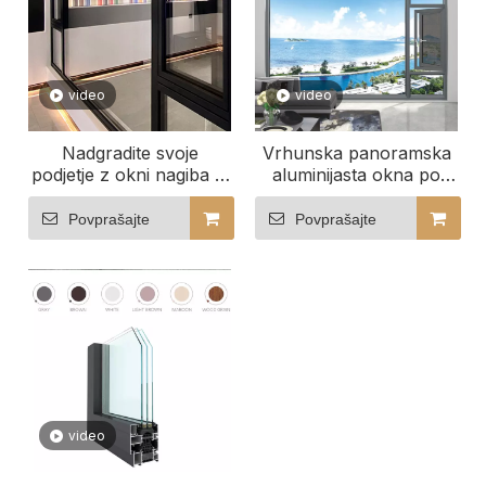
video
video
Nadgradite svoje
Vrhunska panoramska
podjetje z okni nagiba in
aluminijasta okna po
obračanja po meri
meri za sodobne
domove
Povprašajte
Povprašajte
video