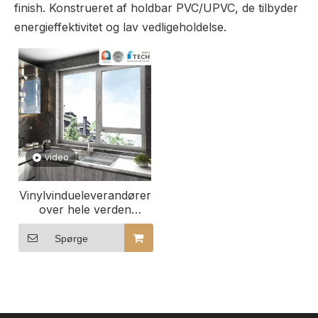
finish. Konstrueret af holdbar PVC/UPVC, de tilbyder
energieffektivitet og lav vedligeholdelse.
video
Vinylvindueleverandører
over hele verden
Globale PVC-
vindueproducenter
Spørge
PVC-vinduesystemer til
engrospriser