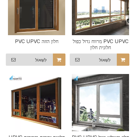
PVC UPVC מרווח גדול כפול
חלון הזזה PVC UPVC
חלונית חלון
לִשְׁאוֹל
לִשְׁאוֹל