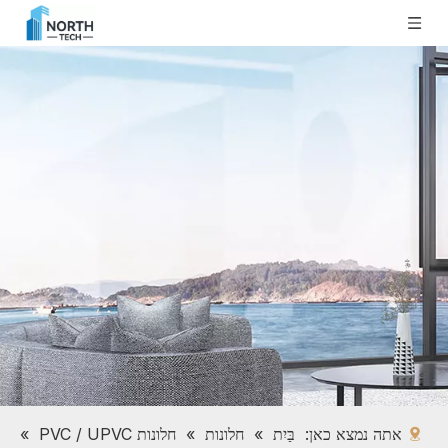
אתה נמצא כאן:
בַּיִת
»
חלונות
»
חלונות PVC / UPVC
»