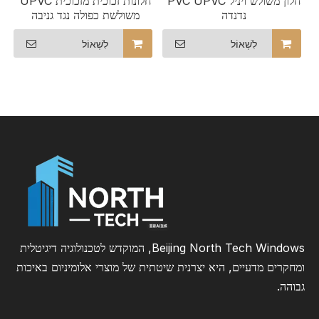
חלון משולש ויניל PVC UPVC
חלונות זכוכית מזכוכית UPVC
נדנדה
משולשת כפולה נגד גניבה
לִשְׁאוֹל
לִשְׁאוֹל
Beijing North Tech Windows, המוקדש לטכנולוגיה דיגיטלית
ומחקרים מדעיים, היא יצרנית שיטתית של מוצרי אלומיניום באיכות
גבוהה.