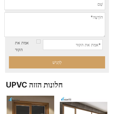
לְהַגִישׁ
חלונות הזזה UPVC