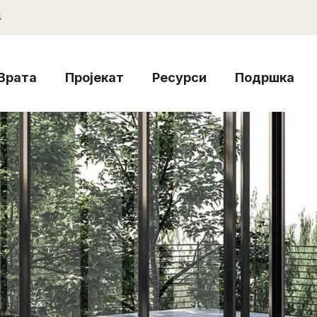
4
Врата
Пројекат
Ресурси
Подршка