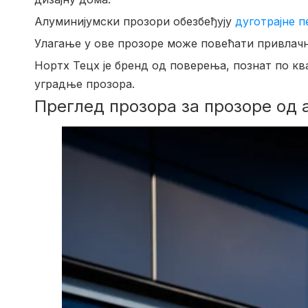
Алуминијумски прозори обезбеђују
дуготрајне 
Улагање у ове прозоре може повећати привлачн
Нортх Тецх је бренд од поверења, познат по кв
уградње прозора.
Преглед прозора за прозоре од