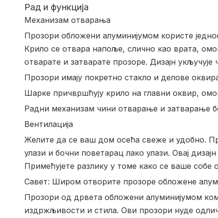
Рад и функција
Механизам отварања
Прозори обложени алуминијумом користе једно
Крило се отвара напоље, слично као врата, омо
отварате и затварате прозоре. Дизајн укључује 
Прозори имају покретно стакло и делове оквира 
Шарке причвршћују крило на главни оквир, омо
Радни механизам чини отварање и затварање б
Вентилација
Желите да се ваш дом осећа свеже и удобно. П
улази и бочни поветарац лако улази. Овај диза
Примећујете разлику у томе како се ваше собе ос
Савет: Широм отворите прозоре обложене алум
Прозори од дрвета обложени алуминијумом комби
издржљивости и стила. Ови прозори нуде одлич