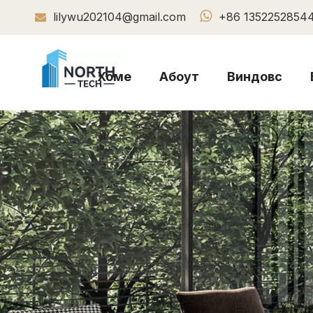

lilywu202104@gmail.com
+86 1352252854

Хоме
Абоут
Виндовс