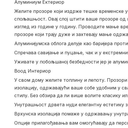
Алуминиум Ектериор
Желите прозоре који издрже тешке временске 
спољашњост. Овај слој штити ваше прозоре од к
изглед из године у годину. Проводите мање вр
прозоре који трају дуже и захтевају мање одрж
Алуминијумска облога делује као баријера проти
Спречава савијање и пуцање, чак и у екстремн
Уживате у побољшаној безбедности јер је алуми
Воод Интериор
У свом дому желите топлину и лепоту. Прозори
изолацију, одржавајући ваше собе удобним у с
стилу. Без обзира да ли више волите класику ил
Унутрашњост дрвета нуди елегантну естетику з
Врхунска изолација помаже у одржавању унут
Опције прилагођавања вам омогућавају да персо