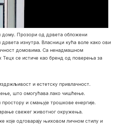
ем дому. Прозори од дрвета обложени
м дрвета изнутра. Власници кућа воле како ови
лачност домовима. Са ненадмашном
х Тецх се истиче као бренд од поверења за
издржљивост и естетску привлачност.
дење, што омогућава лако чишћење.
простору и смањује трошкове енергије.
варање свежег животног окружења.
ке које одговарају њиховом личном стилу и