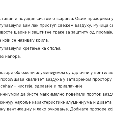
ставан и поуздан систем отварања. Овим прозорима 
гућавајући вам лак приступ свежем ваздуху. Ручица се
чврсте шарке и заштитне траке за заштиту од промаје.
који се називају крила.
гућавајући кретање ка споља.
ез напора.
розори обложени алуминијумом су одлични у вентилаци
јн побољшава квалитет ваздуха у затвореном простору
ећају – чистије, здравије и привлачније.
инијумом да бисте максимално повећали проток вазду
нују најбоље карактеристике алуминијума и дрвета. 
ну вентилацију и лако руковање. Добијате прозоре к