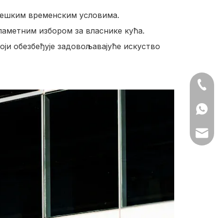
 тешким временским условима.
паметним избором за власнике кућа.
оји обезбеђује задовољавајуће искуство
+86- 
+86 1
lilyw