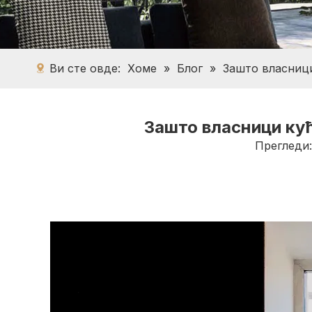
Ви сте овде:
Хоме
»
Блог
»
Зашто власници
Зашто власници кућ
Прегледи