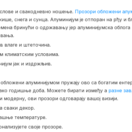
услове и свакодневно ношење.
Прозори обложени алу
ише, снега и сунца. Алуминијум је отпоран на рђу и 
емена бринући о одржавању јер алуминијумска облога 
авања.
в влаге и штеточина.
им климатским условима.
нијум јак и издржљив.
 обложени алуминијумом пружају ово са богатим енте
вако годишње доба. Можете бирати између а
разне за
и модерну, ови прозори одговарају вашој визији.
а сваки декор.
рашње температуре.
нализујете своје прозоре.