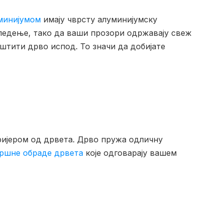
минијумом
имају чврсту алуминијумску
бледење, тако да ваши прозори одржавају свеж
штити дрво испод. То значи да добијате
ријером од дрвета. Дрво пружа одличну
вршне обраде дрвета
које одговарају вашем