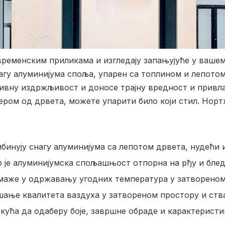
 временским приликама и изгледају запањујуће у ваш
нагу алуминијума споља, упарен са топлином и лепото
есивну издржљивост и доносе трајну вредност и прив
ром од дрвета, можете упарити било који стил. Норт
инују снагу алуминијума са лепотом дрвета, нудећи 
о је алуминијумска спољашњост отпорна на рђу и бле
маже у одржавању угодних температура у затвореном 
љшање квалитета ваздуха у затвореном простору и ст
кућа да одаберу боје, завршне обраде и карактеристи