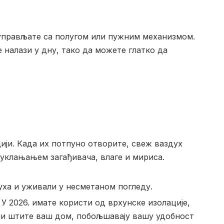
управљате са полугом или пужним механизмом.
 налази у дну, тако да можете глатко да
ји. Када их потпуно отворите, свеж ваздух
 уклањањем загађивача, влаге и мириса.
ха и уживали у несметаном погледу.
У 2026. имате користи од врхунске изолације,
оји штите ваш дом, побољшавају вашу удобност