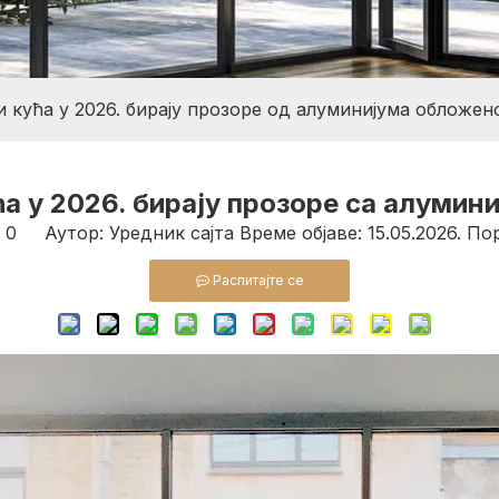
 кућа у 2026. бирају прозоре од алуминијума обложен
а у 2026. бирају прозоре са алуми
:
0
Аутор: Уредник сајта Време објаве: 15.05.2026. По
Распитајте се