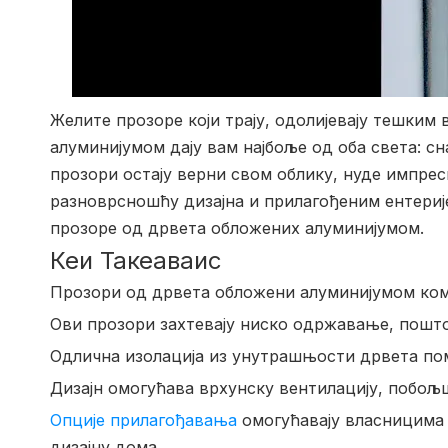
Желите прозоре који трају, одолијевају тешким
алуминијумом дају вам најбоље од оба света: с
прозори остају верни свом облику, нуде импр
разноврсношћу дизајна и прилагођеним ентерије
прозоре од дрвета обложених алуминијумом.
Кеи Такеаваис
Прозори од дрвета обложени алуминијумом комб
Ови прозори захтевају ниско одржавање, пошт
Одлична изолација из унутрашњости дрвета по
Дизајн омогућава врхунску вентилацију, побо
Опције прилагођавања
омогућавају власницима 
дизајну дома.