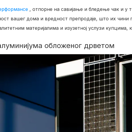
перформансе
, отпорне на савијање и бледење чак и у
ост вашег дома и вредност препродаје, што их чини 
алитетним материјалима и изузетној услузи купцима, к
 алуминијума обложеног дрветом