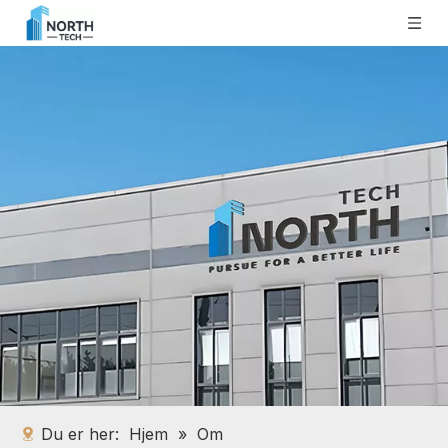
Du er her:
Hjem
»
Om