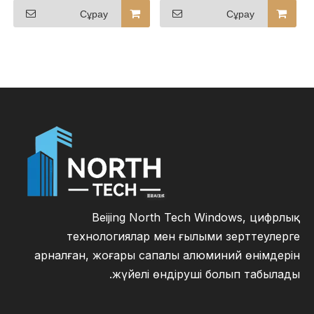
Солтүстік
алюминийден
Сұрау
Сұрау
Америкадағы ең көп
жасалған жылжымалы
сатылатын көп жолды
есіктер, жылжымалы
жылжымалы есіктер
рельстердің
реттелетін саны
Beijing North Tech Windows, цифрлық
технологиялар мен ғылыми зерттеулерге
арналған, жоғары сапалы алюминий өнімдерін
жүйелі өндіруші болып табылады.