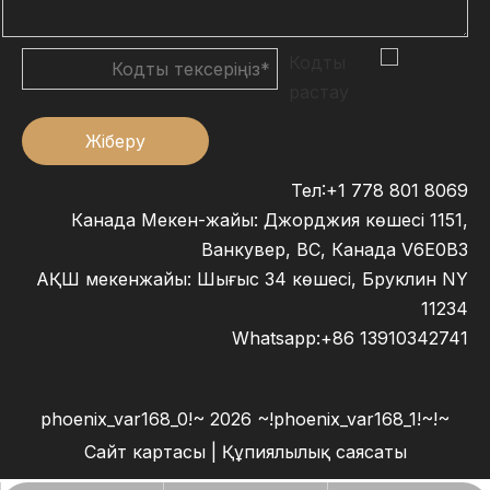
Жіберу
Тел:+1 778 801 8069
Канада Мекен-жайы: Джорджия көшесі 1151,
Ванкувер, BC, Канада V6E0B3
АҚШ мекенжайы: Шығыс 34 көшесі, Бруклин NY
11234
Whatsapp:
+86 13910342741
2026
~!phoenix_var168_1!~
~!phoenix_var168_0!~
Сайт картасы
|
Құпиялылық саясаты