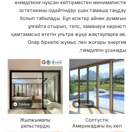
өнімділікке нұқсан келтірместен минималистік
эстетиканы іздейтіндер үшін тамаша таңдау
болып табылады. Бұл есіктер әйнек аумағын
ұлғайта отырып, тегіс, заманауи көріністі
қамтамасыз ететін ультра жұқа жақтауларға ие.
Олар біркелкі жұмыс пен жоғары энергия
тиімділігін ұсынады.
бейне
бейне
Жылжымалы
Солтүстік
рельстердің
Америкадағы ең көп
реттелетін саны бар
сатылатын