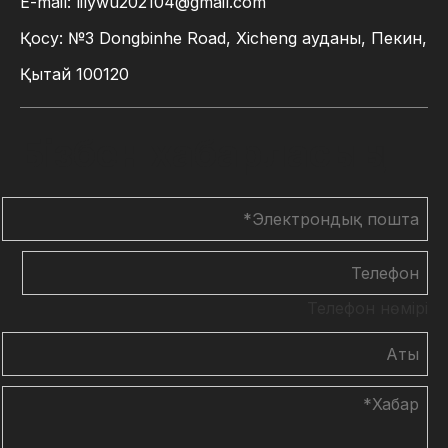
E-mail:
lilywu202104@gmail.com
Қосу: №3 Dongbinhe Road, Xicheng ауданы, Пекин,
Қытай 100120
Бізбен хабарласыңы
Телефон нөмірі