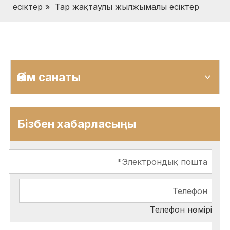
есіктер
»
Тар жақтаулы жылжымалы есіктер
Өнім санаты
Бізбен хабарласыңы
Телефон нөмірі