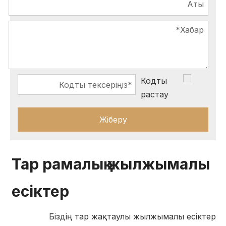
Жіберу
Тар рамалық жылжымалы
есіктер
Біздің тар жақтаулы жылжымалы есіктер