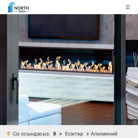
Сіз осындасыз:
Үй
»
Есіктер
»
Алюминий