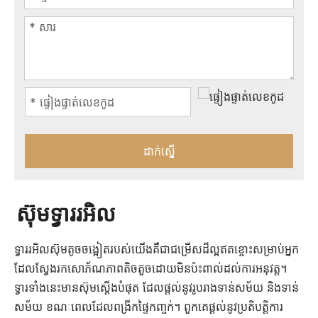
ដាក់ស្នើ
ស៊ុមទ្វាររអិល
ទ្វាររអិលស៊ុមតូចចង្អៀតរបស់យើងគឺជាជម្រើសដ៏ល្អឥតខ្ចោះសម្រាប់អ្នក
ដែលស្វែងរកសោភ័ណភាពតិចតួចដោយមិនប៉ះពាល់ដល់ការអនុវត្ត។
ទ្វារទាំងនេះមានស៊ុមស្តើងបំផុត ដែលផ្តល់នូវរូបរាងទាន់សម័យ និងទាន់
សម័យ ខណៈពេលដែលពង្រីកផ្ទៃកញ្ចក់។ ពួកគេផ្តល់នូវប្រតិបត្តិការ