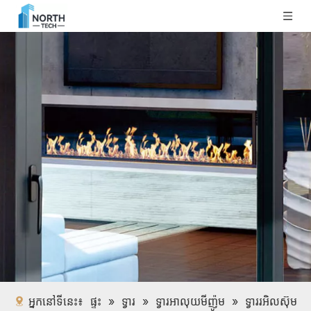
អ្នកនៅទីនេះ៖
ផ្ទះ
»
ទ្វារ
»
ទ្វារអាលុយមីញ៉ូម
»
ទ្វាររអិលស៊ុម