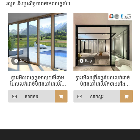
រលូន និងប្រសិទ្ធភាពថាមពលខ្ពស់។
វីដេអូ
វីដេអូ
ទ្វាររអិលពហុផ្លូវអាលុយមីញ៉ូម
ទ្វាររអិលច្រើនផ្លូវដែលលក់ដាច់
ដែលលក់ដាច់បំផុតនៅអាមេរិក
បំផុតនៅអាមេរិកខាងជើង
ខាងជើងជាមួយនឹងចំនួនផ្លូវរអិល
ជាមួយនឹងចំនួនផ្លូវរអិលដែល
ដែលអាចប្ដូរតាមបំណងបាន
អាចប្ដូរតាមបំណងបាន។
សាកសួរ
សាកសួរ