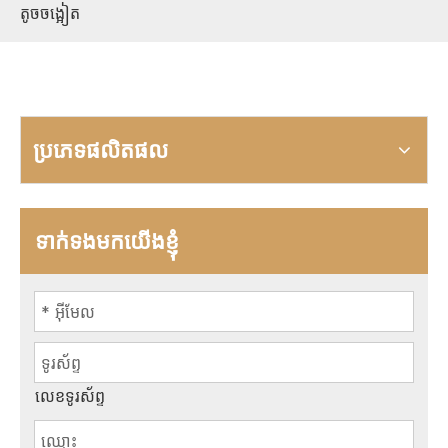
តូចចង្អៀត
ប្រភេទផលិតផល
ទាក់ទងមកយើងខ្ញុំ
លេខទូរស័ព្ទ