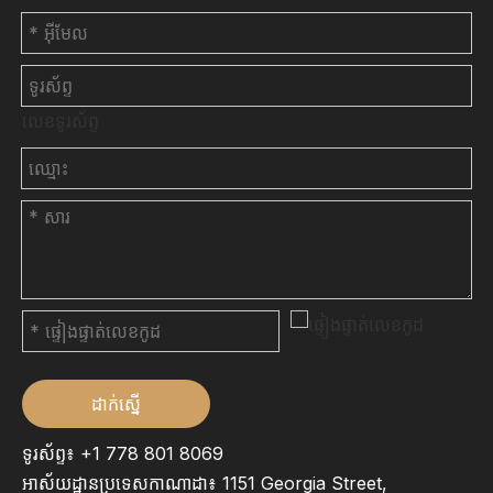
លេខទូរស័ព្ទ
ដាក់ស្នើ
ទូរស័ព្ទ៖ +1 778 801 8069
អាស័យដ្ឋានប្រទេសកាណាដា៖ 1151 Georgia Street,