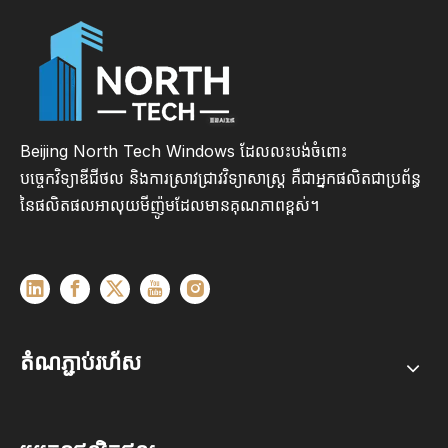
Beijing North Tech Windows ដែលលះបង់ចំពោះ
បច្ចេកវិទ្យាឌីជីថល និងការស្រាវជ្រាវវិទ្យាសាស្ត្រ គឺជាអ្នកផលិតជាប្រព័ន្ធ
នៃផលិតផលអាលុយមីញ៉ូមដែលមានគុណភាពខ្ពស់។
តំណភ្ជាប់រហ័ស