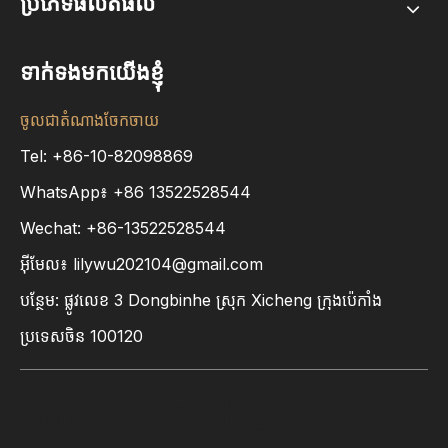
ប្រភេទផលិតផល
ទាក់ទងមកយើងខ្ញុំ
ចូលជាតំណាងចែកចាយ
Tel: +86-10-82098869
WhatsApp៖
+86
13522528544
Wechat: +86-13522528544
អ៊ីមែល៖
lilywu202104@gmail.com
បន្ថែម: ផ្លូវលេខ 3 Dongbinhe ស្រុក Xicheng ក្រុងប៉េកាំង
ប្រទេសចិន 100120
ទាក់ទងមកយើងខ្ញុំ