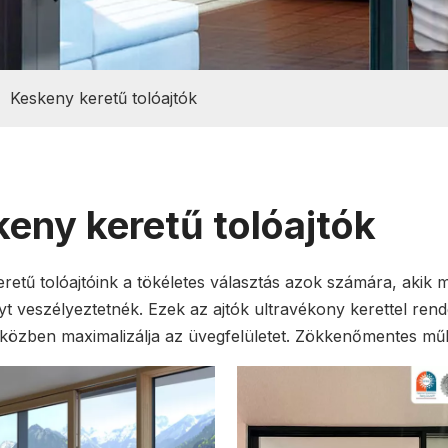
»
Keskeny keretű tolóajtók
eny keretű tolóajtók
retű tolóajtóink a tökéletes választás azok számára, akik m
nyt veszélyeztetnék. Ezek az ajtók ultravékony kerettel re
miközben maximalizálja az üvegfelületet. Zökkenőmentes m