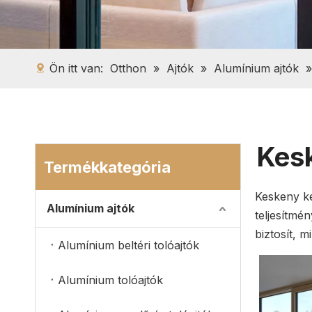
Ön itt van:
Otthon
»
Ajtók
»
Alumínium ajtók
Kesk
Termékkategória
Keskeny ke
Alumínium ajtók
teljesítmé
biztosít, 
Alumínium beltéri tolóajtók
Alumínium tolóajtók