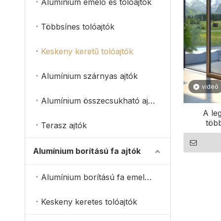
Alumínium emelő és tolóajtók
Többsínes tolóajtók
Keskeny keretű tolóajtók
Alumínium szárnyas ajtók
videó
Alumínium összecsukható ajtók
A le
töb
Terasz ajtók
Amer
Alumínium borítású fa ajtók
Alumínium borítású fa emelő és tolóajtók
Keskeny keretes tolóajtók