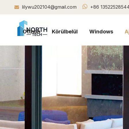

lilywu202104@gmail.com
+86 1352252854

Otthon
Körülbelül
Windows
A