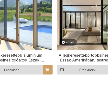
videó
gkeresettebb alumínium
A legkeresettebb többsínes
bsínes tolóajtók Észak-
Észak-Amerikában, testr
ikában testreszabható
számú tolósínnel
tolósínekkel
Érdeklődni
Érdeklődni