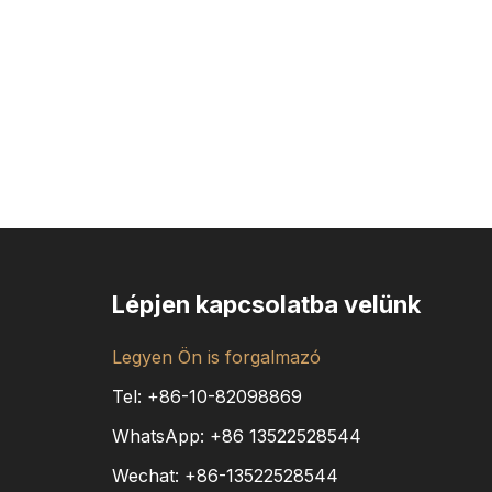
Lépjen kapcsolatba velünk
Legyen Ön is forgalmazó
Tel: +86-10-82098869
WhatsApp:
+86
13522528544
Wechat: +86-13522528544