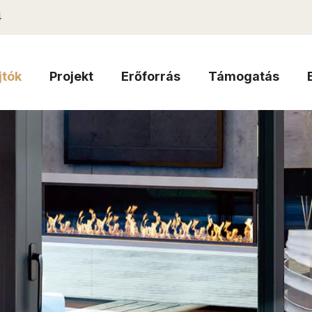
4
jtók
Projekt
Erőforrás
Támogatás