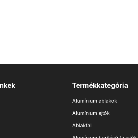
inkek
Termékkategória
Alumínium ablakok
Alumínium ajtók
Ablakfal
Alumínium borítású fa ajtók