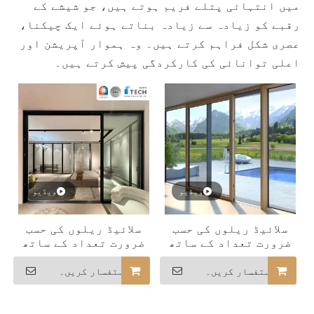
میں انتہائی پتلے فریم ہوتے ہیں، جو شیشے کے
رقبے کو زیادہ سے زیادہ بناتے ہوئے ایک چیکنا،
عصری شکل فراہم کرتے ہیں۔ وہ ہموار آپریشن اور
اعلی توانائی کی کارکردگی پیش کرتے ہیں۔
ویڈیو
ویڈیو
سلائیڈ ریلوں کی حسب
سلائیڈ ریلوں کی حسب
ضرورت تعداد کے ساتھ
ضرورت تعداد کے ساتھ
شمالی امریکہ میں سب
شمالی امریکہ میں سب
سے زیادہ فروخت ہونے
سے زیادہ فروخت ہونے
استفسار کریں۔
استفسار کریں۔
والے ایلومینیم ملٹی
والے ملٹی ٹریک
ٹریک سلائیڈنگ دروازے
سلائیڈنگ دروازے