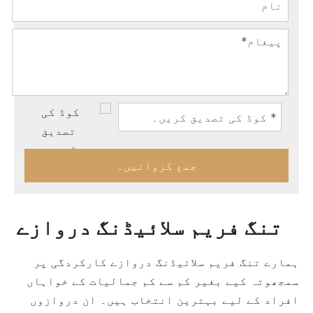
جمع کروائیں۔
تنگ فریم سلائیڈنگ دروازے
ہمارے تنگ فریم سلائیڈنگ دروازے کارکردگی پر
سمجھوتہ کیے بغیر کم سے کم جمالیات کے خواہاں
افراد کے لیے بہترین انتخاب ہیں۔ ان دروازوں