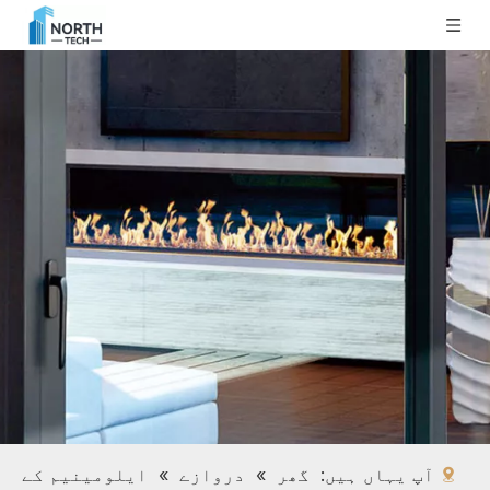
آپ یہاں ہیں:
گھر
»
دروازے
»
ایلومینیم کے