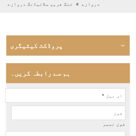
دروازے
»
تنگ فریم سلائیڈنگ دروازے
پروڈکٹ کیٹیگری
ہم سے رابطہ کریں۔
فون نمبر