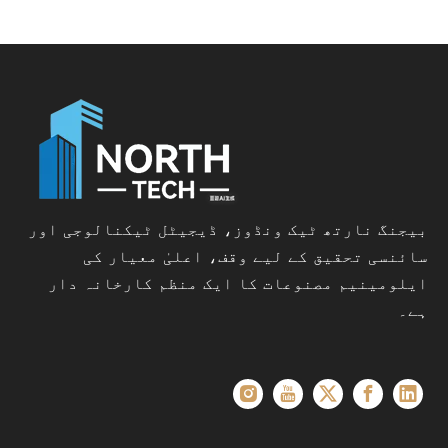
بیجنگ نارتھ ٹیک ونڈوز، ڈیجیٹل ٹیکنالوجی اور
سائنسی تحقیق کے لیے وقف، اعلیٰ معیار کی
ایلومینیم مصنوعات کا ایک منظم کارخانہ دار
ہے۔