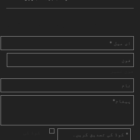
ہم سے رابطہ کریں۔
فون نمبر