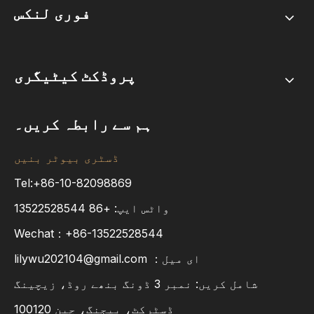
فوری لنکس
پروڈکٹ کیٹیگری
ہم سے رابطہ کریں۔
ڈسٹری بیوٹر بنیں
Tel:+86-10-82098869
واٹس ایپ:
+86
13522528544
Wechat：+86-13522528544
ای میل：
lilywu202104@gmail.com
شامل کریں: نمبر 3 ڈونگ بنھے روڈ، زیچینگ
ڈسٹرکٹ، بیجنگ، چین 100120