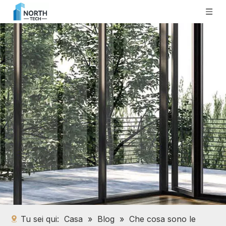
Tu sei qui:
Casa
»
Blog
»
Che cosa sono le