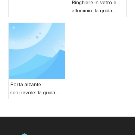
prova di tempesta con
Ringhiere in vetro e
ingegneria tedesca
alluminio: la guida
completa alla
sicurezza, allo stile e
alla durata moderni
Porta alzante
scorrevole: la guida
definitiva ai moderni
sistemi di porte in vetro
di grandi dimensioni ed
efficienti dal punto di
vista energetico