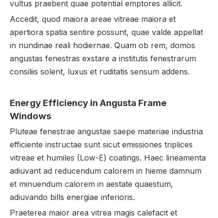
vultus praebent quae potential emptores allicit.
Accedit, quod maiora areae vitreae maiora et
apertiora spatia sentire possunt, quae valde appellat
in nundinae reali hodiernae. Quam ob rem, domos
angustas fenestras exstare a institutis fenestrarum
consiliis solent, luxus et ruditatis sensum addens.
Energy Efficiency in Angusta Frame
Windows
Pluteae fenestrae angustae saepe materiae industria
efficiente instructae sunt sicut emissiones triplices
vitreae et humiles (Low-E) coatings. Haec lineamenta
adiuvant ad reducendum calorem in hieme damnum
et minuendum calorem in aestate quaestum,
adiuvando bills energiae inferioris.
Praeterea maior area vitrea magis calefacit et