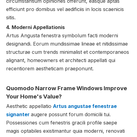
circumstantium opiniones offerunt, easque aptas
efficiunt pro domibus vel aedificiis in locis scaenicis
sitis.
4. Moderni Appellationis
Artus Angusta fenestra symbolum facti moderni
designandi. Eorum mundissimae lineae et nitidissimae
structurae cum trends minimalist et contemporaneos
alignant, homeowners et architecti appellati qui
recentiorem aestheticam praeponunt.
Quomodo Narrow Frame Windows Improve
Your Home's Value?
Aesthetic appellatio
Artus angustae fenestrae
signanter
augere possunt forum domicilii tui.
Possessiones cum fenestris gracili profile saepe
magis optabiles existimantur quia moderni, renovati