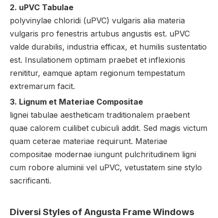
2. uPVC Tabulae
polyvinylae chloridi (uPVC) vulgaris alia materia
vulgaris pro fenestris artubus angustis est. uPVC
valde durabilis, industria efficax, et humilis sustentatio
est. Insulationem optimam praebet et inflexionis
renititur, eamque aptam regionum tempestatum
extremarum facit.
3. Lignum et Materiae Compositae
lignei tabulae aestheticam traditionalem praebent
quae calorem cuilibet cubiculi addit. Sed magis victum
quam ceterae materiae requirunt. Materiae
compositae modernae iungunt pulchritudinem ligni
cum robore aluminii vel uPVC, vetustatem sine stylo
sacrificanti.
Diversi Styles of Angusta Frame Windows