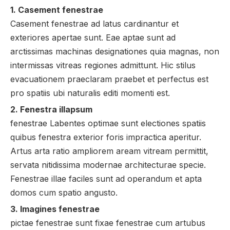
1. Casement fenestrae
Casement fenestrae ad latus cardinantur et
exteriores apertae sunt. Eae aptae sunt ad
arctissimas machinas designationes quia magnas, non
intermissas vitreas regiones admittunt. Hic stilus
evacuationem praeclaram praebet et perfectus est
pro spatiis ubi naturalis editi momenti est.
2. Fenestra illapsum
fenestrae Labentes optimae sunt electiones spatiis
quibus fenestra exterior foris impractica aperitur.
Artus arta ratio ampliorem aream vitream permittit,
servata nitidissima modernae architecturae specie.
Fenestrae illae faciles sunt ad operandum et apta
domos cum spatio angusto.
3. Imagines fenestrae
pictae fenestrae sunt fixae fenestrae cum artubus