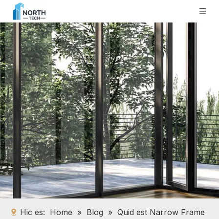
Hic es:
Home
»
Blog
»
Quid est Narrow Frame