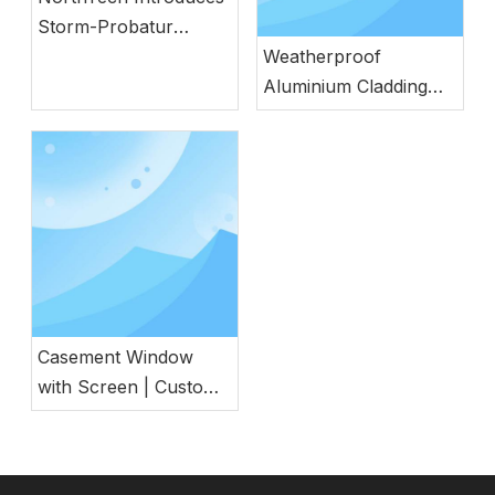
Storm-Probatur
Aluminium Windows
Weatherproof
cum Germanico
Aluminium Cladding
Engineering
Door Wood Natural
Aesthetics
Casement Window
with Screen | Custom
Energy Efficient
Window for
Commercial &