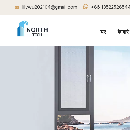

lilywu202104@gmail.com
+86 1352252854

घर
के बारे म