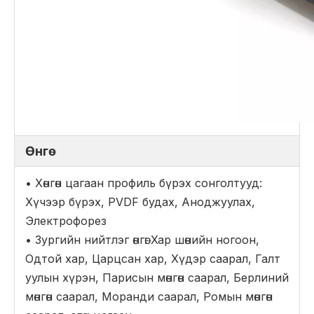
Өнгө
• Хөнгөн цагаан профиль бүрэх сонголтууд:
Хүчээр бүрэх, PVDF будах, Аноджуулах,
Электрофорез
• Зургийн нийтлэг өнгө: Хар шөнийн ногоон,
Одтой хар, Царцсан хар, Хүдэр саарал, Галт
уулын хүрэн, Парисын мөнгөн саарал, Берлиний
мөнгөн саарал, Моранди саарал, Ромын мөнгөн