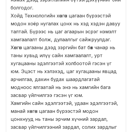
болгодог.
Хойд Технологийн хөнгөн цагаан бүрээстэй
модон хоёр нугалах цонх нь хэд хэдэн давуу
талтай. Бүрээс нь цаг агаарын эсрэг нэмэлт
хамгаалалт болж, дулаалгыг сайжруулдаг.
Хөнгөн цагааны дээд зэргийн бат бөх чанар нь
таны хувьд илүү сайн хамгаалалт, урт
хугацааны эдэлгээтэй холбоотой гэсэн үг
юм. Эцэст нь хэлэхэд, цаг хугацааны явцад
арчилгаа, дахин будах шаардлагатай
модноос ялгаатай нь энэ нь хамгийн бага
засвар үйлчилгээ гэсэн үг юм.
Хамгийн сайн эдэлгээтэй, удаан эдэлгээтэй,
манай хөнгөн цагаан бүрээстэй модон
цонхнууд нь таны эрчим хүчний зардал,
засвар үйлчилгээний зардал, солих зардлыг