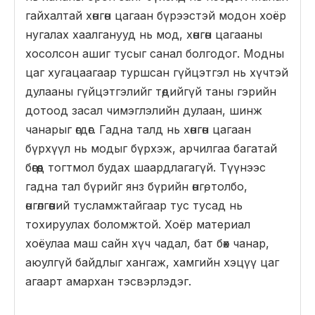
гайхалтай хөнгөн цагаан бүрээстэй модон хоёр
нугалах хаалганууд нь мод, хөнгөн цагааны
хосолсон ашиг тусыг санал болгодог. Модны
цаг хугацаагаар туршсан гүйцэтгэл нь хүчтэй
дулааны гүйцэтгэлийг төдийгүй таны гэрийн
дотоод засал чимэглэлийн дулаан, шинж
чанарыг өгдөг. Гадна талд нь хөнгөн цагаан
бүрхүүл нь модыг бүрхэж, арчилгаа багатай
бөгөөд тогтмол будах шаардлагагүй. Түүнээс
гадна тал бүрийг янз бүрийн өнгө, толбо,
өнгөлгөөний тусламжтайгаар тус тусад нь
тохируулах боломжтой. Хоёр материал
хоёулаа маш сайн хүч чадал, бат бөх чанар,
аюулгүй байдлыг хангаж, хамгийн хэцүү цаг
агаарт амархан тэсвэрлэдэг.