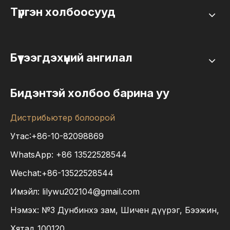
Түргэн холбоосууд
Бүтээгдэхүүний ангилал
Бидэнтэй холбоо барина уу
Дистрибьютер болоорой
Утас:+86-10-82098869
WhatsApp:
+86
13522528544
Wechat:+86-13522528544
Имэйл:
lilywu202104@gmail.com
Нэмэх: №3 Дунбинхэ зам, Шичен дүүрэг, Бээжин,
Хятад 100120