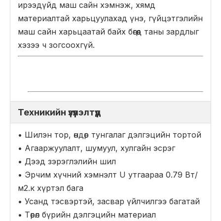
ирээдүйд маш сайн хэмнэж, хямд
материалтай харьцуулахад үнэ, гүйцэтгэлийн
маш сайн харьцаатай байх бөгөөд таны зардлыг
хэзээ ч зогсоохгүй.
Техникийн үзүүлэлтүүд
• Шилэн тор, өндөр тунгалаг дэлгэцийн тортой
• Агааржуулалт, шумуул, хулгайн эсрэг
• Дээд зэрэглэлийн шил
• Эрчим хүчний хэмнэлт U утгаараа 0.79 Вт/
м2.к хүртэл бага
• Усанд тэсвэртэй, засвар үйлчилгээ багатай
• Төрөл бүрийн дэлгэцийн материал