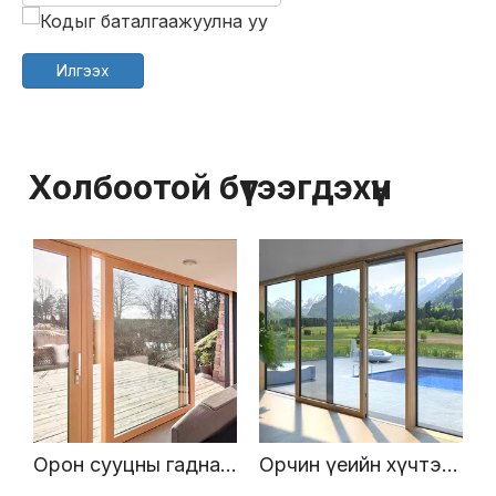
Илгээх
Холбоотой бүтээгдэхүүн
Өндөр чанарын Америк NFRC гэрчилгээтэй хөнгөн цагаан бүрээстэй модон нугастай хаалганы үнэ
Орон сууцны гадна дулаалгатай өндөр чанартай хөнгөн цагаан бүрээстэй модон өргөгч гүйдэг хаалга