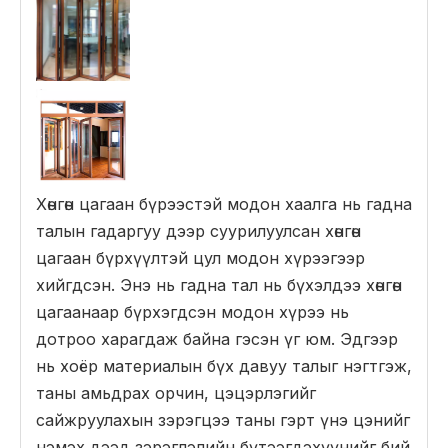
Хөнгөн цагаан бүрээстэй модон хаалга нь гадна
талын гадаргуу дээр суурилуулсан хөнгөн
цагаан бүрхүүлтэй цул модон хүрээгээр
хийгдсэн. Энэ нь гадна тал нь бүхэлдээ хөнгөн
цагаанаар бүрхэгдсэн модон хүрээ нь
дотроо харагдаж байна гэсэн үг юм. Эдгээр
нь хоёр материалын бүх давуу талыг нэгтгэж,
таны амьдрах орчин, цэцэрлэгийг
сайжруулахын зэрэгцээ таны гэрт үнэ цэнийг
нэмэх дээд зэрэглэлийн бүтээгдэхүүнийг бий