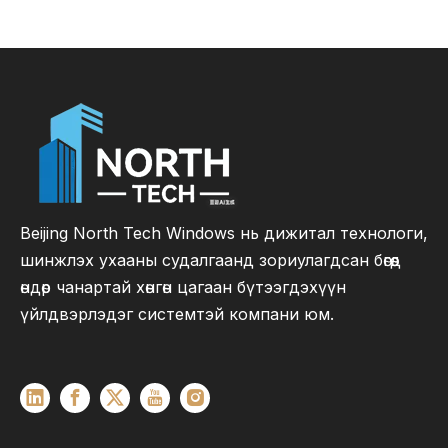
Beijing North Tech Windows нь дижитал технологи,
шинжлэх ухааны судалгаанд зориулагдсан бөгөөд
өндөр чанартай хөнгөн цагаан бүтээгдэхүүн
үйлдвэрлэдэг системтэй компани юм.