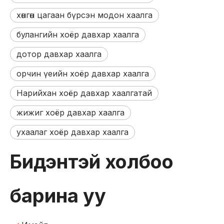
хөнгөн цагаан бүрсэн модон хаалга
булангийн хоёр давхар хаалга
дотор давхар хаалга
орчин үеийн хоёр давхар хаалга
Нарийхан хоёр давхар хаалгатай
жижиг хоёр давхар хаалга
ухаалаг хоёр давхар хаалга
Бидэнтэй холбоо
барина уу