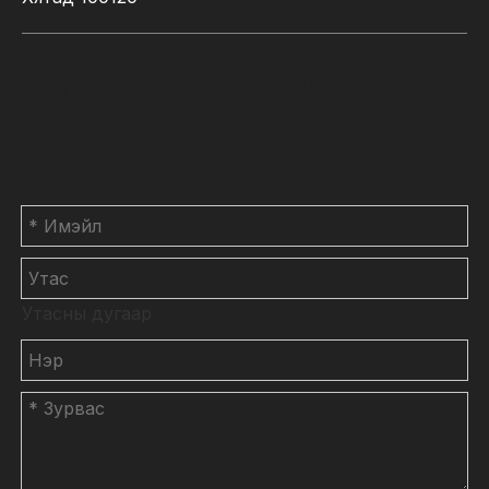
Бидэнтэй холбоо
барина уу
Утасны дугаар