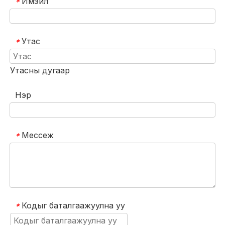
Имэйл
*
Утас
*
Утасны дугаар
Нэр
Мессеж
*
Кодыг баталгаажуулна уу
*