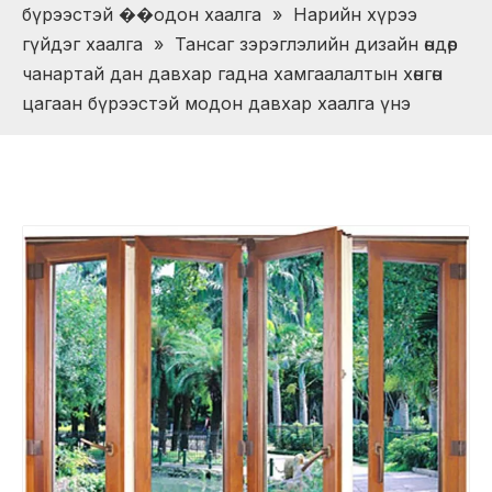
бүрээстэй ��одон хаалга
»
Нарийн хүрээ
гүйдэг хаалга
»
Тансаг зэрэглэлийн дизайн өндөр
чанартай дан давхар гадна хамгаалалтын хөнгөн
цагаан бүрээстэй модон давхар хаалга үнэ