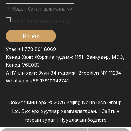
Илгээх
Утас:+1 778 801 8069
Канад Хаяг: Жоржиа гудамж 1151, Ванкувер, МЭӨ,
Канад V6E0B3
АНУ-ын хаяг: Зүүн 34 гудамж, Brooklyn NY 11234
Whatsapp:
+86 13910342741
Зохиогчийн эрх ©
2026
Beijing NorthTech Group
Ltd. Бүх эрх хуулиар хамгаалагдсан. |
Сайтын
газрын зураг
|
Нууцлалын бодлого