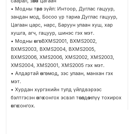
саарал, зөөлөн цагаан
• Модны төрөл зүйл: Интоор, Дуглас гацуур,
зандан мод, Босоо үр тариа Дуглас гацуур,
Цагаан царс, нарс, Баруун улаан хуш, хар
хушга, агч, гацуур, шинэс гэх мэт.
• Модны өнгө: BXMS2001, BXMS2002,
BXMS2003, BXMS2004, BXMS2005,
BXMS2006, XMS2006, XMS2002, XMS2003,
XMS2004, XMS2001, XMS2005 гэх мэт.
• Алдартай өнгө: мод, зэс улаан, манхан гэх
мэт.
• Хурдан хүргэхийн тулд үйлдвэрээс
бэлтгэсэн өнгө сонгох эсвэл төсөлдөө илүү тохирох
өнгө сонгох.