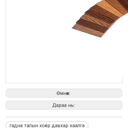
Өмнөх:
Дараа нь:
гадна талын хоёр давхар хаалга