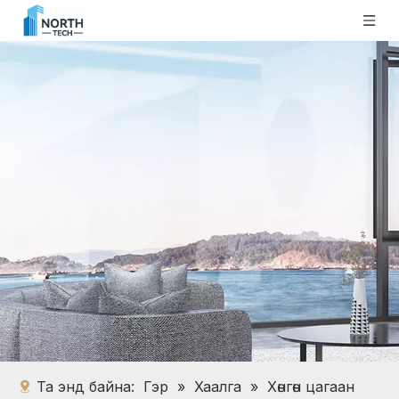
Та энд байна:
Гэр
»
Хаалга
»
Хөнгөн цагаан