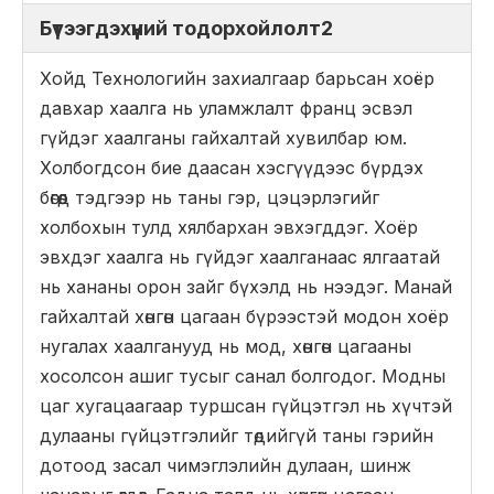
Бүтээгдэхүүний тодорхойлолт2
Хойд Технологийн захиалгаар барьсан хоёр
давхар хаалга нь уламжлалт франц эсвэл
гүйдэг хаалганы гайхалтай хувилбар юм.
Холбогдсон бие даасан хэсгүүдээс бүрдэх
бөгөөд тэдгээр нь таны гэр, цэцэрлэгийг
холбохын тулд хялбархан эвхэгддэг. Хоёр
эвхдэг хаалга нь гүйдэг хаалганаас ялгаатай
нь хананы орон зайг бүхэлд нь нээдэг. Манай
гайхалтай хөнгөн цагаан бүрээстэй модон хоёр
нугалах хаалганууд нь мод, хөнгөн цагааны
хосолсон ашиг тусыг санал болгодог. Модны
цаг хугацаагаар туршсан гүйцэтгэл нь хүчтэй
дулааны гүйцэтгэлийг төдийгүй таны гэрийн
дотоод засал чимэглэлийн дулаан, шинж