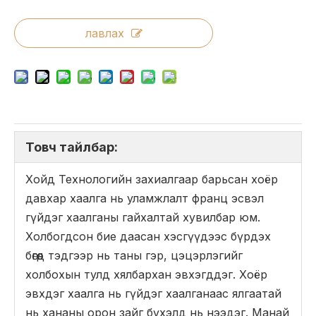
лавлах
Товч тайлбар:
Хойд Технологийн захиалгаар барьсан хоёр
давхар хаалга нь уламжлалт франц эсвэл
гүйдэг хаалганы гайхалтай хувилбар юм.
Холбогдсон бие даасан хэсгүүдээс бүрдэх
бөгөөд тэдгээр нь таны гэр, цэцэрлэгийг
холбохын тулд хялбархан эвхэгддэг. Хоёр
эвхдэг хаалга нь гүйдэг хаалганаас ялгаатай
нь хананы орон зайг бүхэлд нь нээдэг. Манай