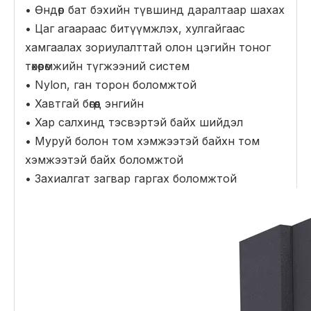
• Өндөр бат бэхийн түвшинд даралтаар шахах
• Цаг агаараас битүүмжлэх, хулгайгаас
хамгаалах зориулалттай олон цэгийн тоног
төхөөрөмжийн түгжээний систем
• Nylon, ган торон боломжтой
• Хавтгай бөгөөд энгийн
• Хар салхинд тэсвэртэй байх шийдэл
• Муруй болон том хэмжээтэй байхн том
хэмжээтэй байх боломжтой
• Захиалгат загвар гаргах боломжтой