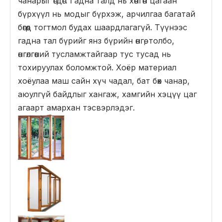
чанарыг өгдөг. Гадна талд нь хөнгөн цагаан
бүрхүүл нь модыг бүрхэж, арчилгаа багатай
бөгөөд тогтмол будах шаардлагагүй. Түүнээс
гадна тал бүрийг янз бүрийн өнгө, толбо,
өнгөлгөөний тусламжтайгаар тус тусад нь
тохируулах боломжтой. Хоёр материал
хоёулаа маш сайн хүч чадал, бат бөх чанар,
аюулгүй байдлыг хангаж, хамгийн хэцүү цаг
агаарт амархан тэсвэрлэдэг.