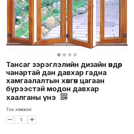
Тансаг зэрэглэлийн дизайн өндөр
чанартай дан давхар гадна
хамгаалалтын хөнгөн цагаан
бүрээстэй модон давхар
хаалганы үнэ
Тоо хэмжээ: