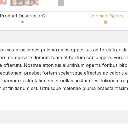
Product Description2
Technical Specs
iformes praesentes pulcherrimas oppositas ad fores translat
ore complicare domum tuam et hortum coniungere. Fores bi
e offerunt. Nostrae attonitus aluminium opertis foribus bif
ecutionem praebet fortem scelerisque effectus ac caloris et 
t parvam sustentationem et nullam iustam restitutionem requ
t finitionum est. Utriusque materiae pluma praestantissimae