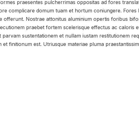
iformes praesentes pulcherrimas oppositas ad fores translat
ore complicare domum tuam et hortum coniungere. Fores bi
e offerunt. Nostrae attonitus aluminium opertis foribus bif
ecutionem praebet fortem scelerisque effectus ac caloris et 
t parvam sustentationem et nullam iustam restitutionem requ
t finitionum est. Utriusque materiae pluma praestantissimae