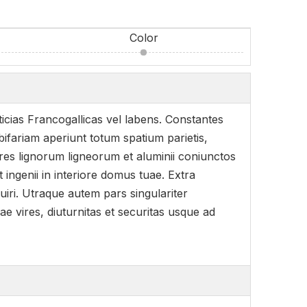
Color
icias Francogallicas vel labens. Constantes
fariam aperiunt totum spatium parietis,
ores lignorum ligneorum et aluminii coniunctos
ingenii in interiore domus tuae. Extra
iri. Utraque autem pars singulariter
 vires, diuturnitas et securitas usque ad