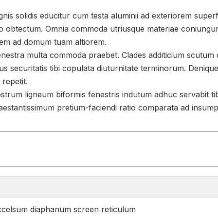
ignis solidis educitur cum testa aluminii ad exteriorem sup
inio obtectum. Omnia commoda utriusque materiae coniung
rem ad domum tuam altiorem.
estra multa commoda praebet. Clades additicium scutum co
us securitatis tibi copulata diuturnitate terminorum. Deniqu
repetit.
nostrum ligneum biformis fenestris indutum adhuc servabit 
praestantissimum pretium-faciendi ratio comparata ad insum
 excelsum diaphanum screen reticulum