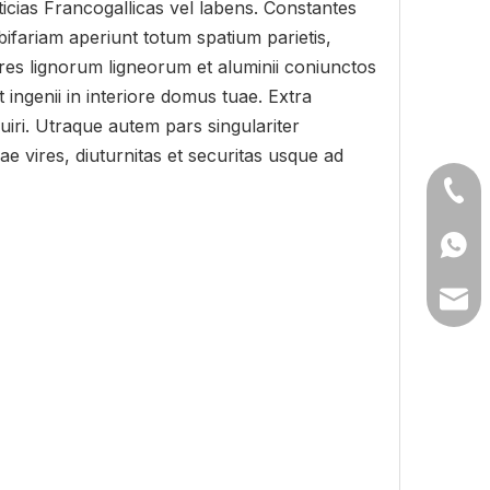
icias Francogallicas vel labens. Constantes
fariam aperiunt totum spatium parietis,
ores lignorum ligneorum et aluminii coniunctos
ingenii in interiore domus tuae. Extra
iri. Utraque autem pars singulariter
 vires, diuturnitas et securitas usque ad
+86- 
+86 1
lilyw