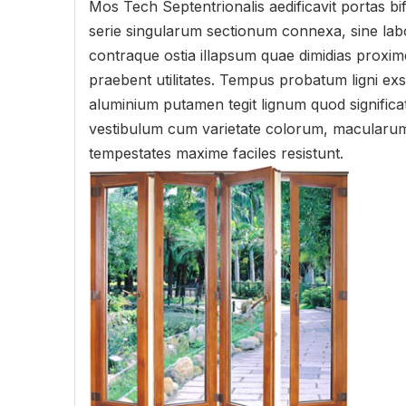
Mos Tech Septentrionalis aedificavit portas b
serie singularum sectionum connexa, sine lab
contraque ostia illapsum quae dimidias proxim
praebent utilitates. Tempus probatum ligni exs
aluminium putamen tegit lignum quod significa
vestibulum cum varietate colorum, macularum e
tempestates maxime faciles resistunt.