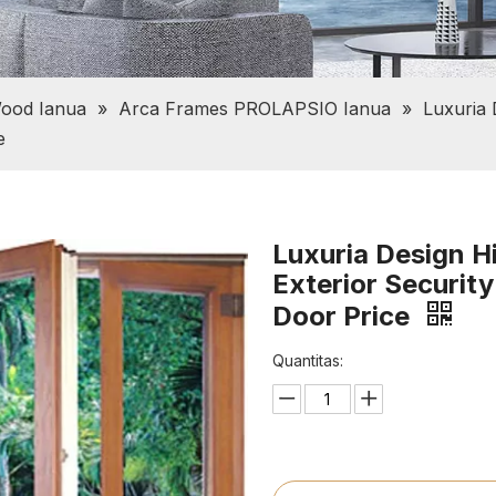
Wood Ianua
»
Arca Frames PROLAPSIO Ianua
»
Luxuria 
e
Luxuria Design H
Exterior Securit
Door Price
Quantitas: