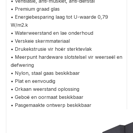
• Ventilasie, anti-muskiet, anti-diefstal
• Premium graad glas
• Energiebesparing laag tot U-waarde 0,79
W/m2.k
• Waterweerstand en lae onderhoud
• Verskeie skermmateriaal
• Drukekstrusie vir hoër sterktevlak
• Meerpunt hardeware slotstelsel vir weerseël en
diefwering
• Nylon, staal gaas beskikbaar
• Plat en eenvoudig
• Orkaan weerstand oplossing
• Geboë en oormaat beskikbaar
• Pasgemaakte ontwerp beskikbaar