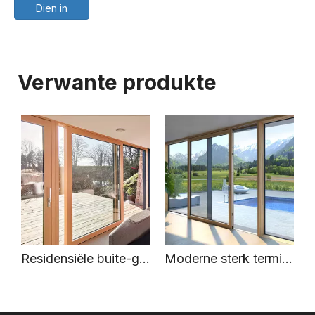
Dien in
Verwante produkte
Hoë kwaliteit Amerika NFRC-gesertifiseerde aluminiumbeklede hout-skarnierdeure prys
Residensiële buite-geïsoleerde hoë kwaliteit aluminium beklede hout-hysbak-skuifdeur vir villa