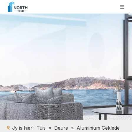
Jy is hier:
Tuis
»
Deure
»
Aluminium Geklede