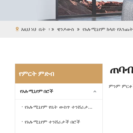
እዚህ ነህ
ቤት
፡ »
ዊንዶውስ
»
የአሉሚኒየም ክላድ የእንጨ
ጠባብ
የምርት ምድብ
ምንም ምርቶ
የአሉሚኒየም በሮች
የአሉሚኒየም የቤት ውስጥ ተንሸራታች በሮች
የአሉሚኒየም ተንሸራታች በሮች