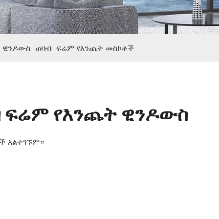
ት ዊንዶውስ
ጠባብ
ፍሬም የእንጨት መስኮቶች
 ፍሬም የእንጨት ዊንዶውስ
ች አልተገኙም።