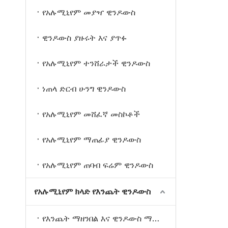
የአሉሚኒየም መያዣ ዊንዶውስ
ዊንዶውስ ያዙሩት እና ያጥፉ
የአሉሚኒየም ተንሸራታች ዊንዶውስ
ነጠላ ድርብ ሁንግ ዊንዶውስ
የአሉሚኒየም መሸፈኛ መስኮቶች
የአሉሚኒየም ማጠፊያ ዊንዶውስ
የአሉሚኒየም ጠባብ ፍሬም ዊንዶውስ
የአሉሚኒየም ክላድ የእንጨት ዊንዶውስ
የእንጨት ማዘንበል እና ዊንዶውስ ማዞር