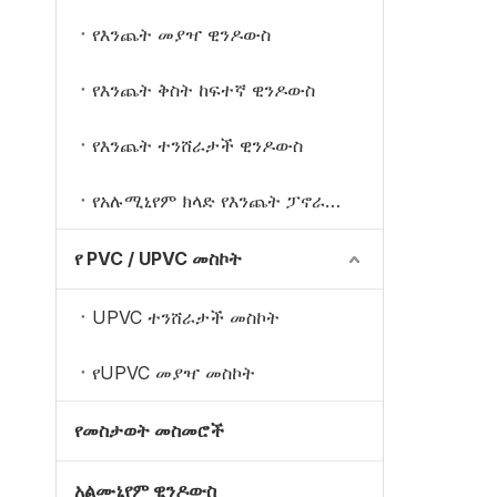
የእንጨት መያዣ ዊንዶውስ
የእንጨት ቅስት ከፍተኛ ዊንዶውስ
የእንጨት ተንሸራታች ዊንዶውስ
የአሉሚኒየም ክላድ የእንጨት ፓኖራሚክ ዊንዶውስ
የ PVC / UPVC መስኮት
UPVC ተንሸራታች መስኮት
የUPVC መያዣ መስኮት
የመስታወት መስመሮች
አልሙኒየም ዊንዶውስ