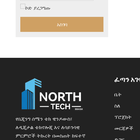
አስገባ
ፈጣን አገ
ቤት
ስለ
ፕሮጀክት
የቤጂንግ ሰሜን ቴክ ዊንዶውስ፣
ለዲጂታል ቴክኖሎጂ እና ለሳይንሳዊ
መርጃዎች
ምርምሮች ትኩረት በመስጠት ከፍተኛ
ድጋፍ