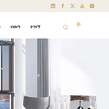
ፍ
ብሎግ
ተገናኝ