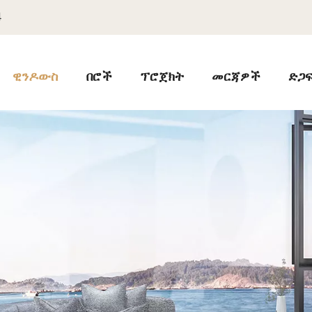
4
ዊንዶውስ
በሮች
ፕሮጀክት
መርጃዎች
ድጋ