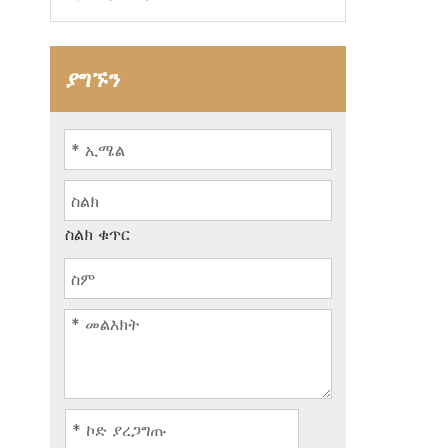
ያግኙን
ስልክ ቁጥር