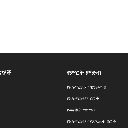
ናኞች
የምርት ምድብ
የአሉሚኒየም ዊንዶውስ
የአሉሚኒየም በሮች
የመስኮት ግድግዳ
የአሉሚኒየም የእንጨት በሮች