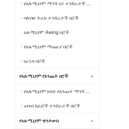
የአሉሚኒየም ማንሻ እና ተንሸራታች በሮች
ባለብዙ ትራክ ተንሸራታች በሮች
አሉሚኒየም Awing በሮች
የአሉሚኒየም ማጠፊያ በሮች
በረንዳ በሮች
የአሉሚኒየም የእንጨት በሮች
የአሉሚኒየም ክላድ የእንጨት ማንሻ እና ተንሸራታች በሮች
ጠባብ ክፈፎች ተንሸራታች በሮች
የአሉሚኒየም ዊንዶውስ