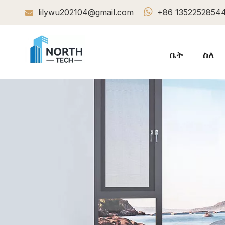

lilywu202104@gmail.com
+86 1352252854

ቤት
ስለ