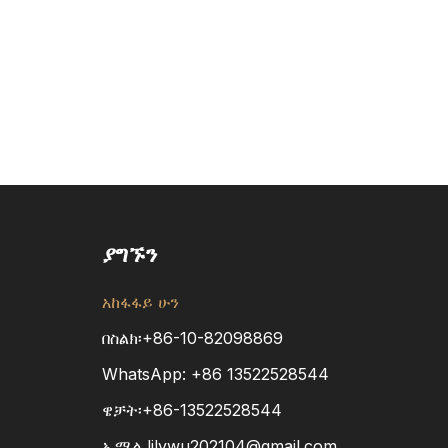
ያግኙን
አከፋፋይ ሁን
በስልክ፡+86-10-82098869
WhatsApp:
+86
13522528544
ዌቻት፡+86-13522528544
ኢሜል
lilywu202104@gmail.com