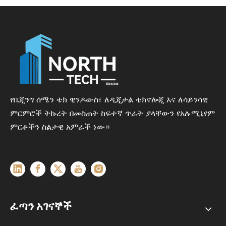
የቤጂንግ ሰሜን ቴክ ዊንዶውስ፣ ለዲጂታል ቴክኖሎጂ እና ለሳይንሳዊ
ምርምሮች ትኩረት በመስጠት ከፍተኛ ጥራት ያላቸውን የአሉሚኒየም
ምርቶችን ስልታዊ አምራች ነው።
ፈጣን አገናኞች