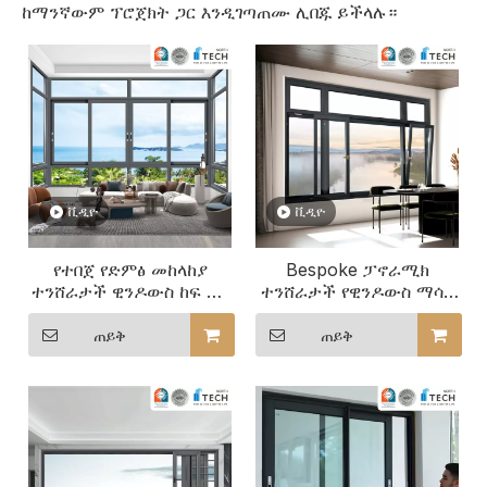
ከማንኛውም ፕሮጀክት ጋር እንዲገጣጠሙ ሊበጁ ይችላሉ።
ቪዲዮ
ቪዲዮ
የተበጀ የድምፅ መከላከያ
Bespoke ፓኖራሚክ
ተንሸራታች ዊንዶውስ ከፍ ያለ
ተንሸራታች የዊንዶውስ ማሳያ
የቢሮ ማጽናኛ
ክፍል የቦታ ለውጥ
ጠይቅ
ጠይቅ