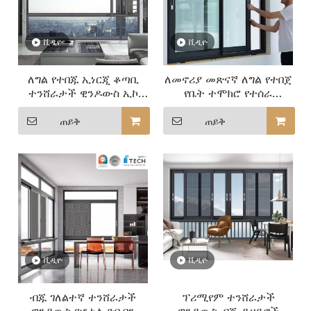
ቪዲዮ
ቪዲዮ
ለግል የተበጁ ኢነርጂ ቆጣቢ
ለመኖሪያ መጽናኛ ለግል የተበጀ
ተንሸራታች ዊንዶውስ ኢኮ
የቤት ተሞክሮ የተሰራ
ተስማሚ የቤት መፍትሄዎች
ተንሸራታች ዊንዶውስ
ጠይቅ
ጠይቅ
ቪዲዮ
ቪዲዮ
ብጁ ገለልተኛ ተንሸራታች
ፕሪሚየም ተንሸራታች