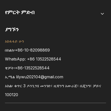
የምርት ምድብ
ያግኙን
አከፋፋይ ሁን
በስልክ፡+86-10-82098869
WhatsApp:
+86
13522528544
ዌቻት፡+86-13522528544
ኢሜል
lilywu202104@gmail.com
አክል፡ ቁጥር 3 ዶንጊንሄ መንገድ፣ ዚቼንግ አውራጃ፣ ቤጂንግ፣ ቻይና
100120