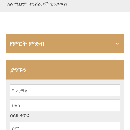
አሉሚኒየም ተንሸራታች ዊንዶውስ
የምርት ምድብ
ያግኙን
ስልክ ቁጥር