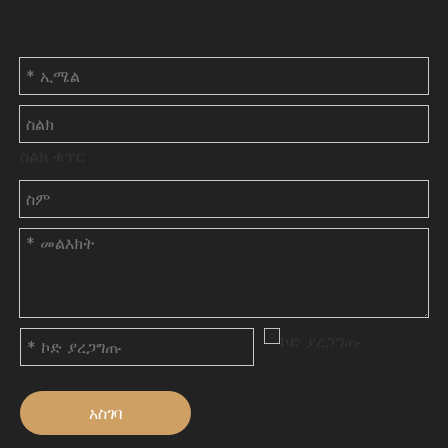
ያግኙን
ስልክ ቁጥር
አስገባ