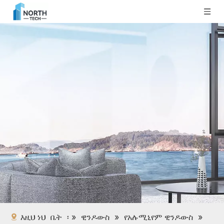
እዚህ ነህ
ቤት
፡ »
ዊንዶውስ
»
የአሉሚኒየም ዊንዶውስ
»