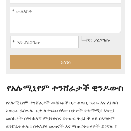
አስገባ
የአሉሚኒየም ተንሸራታች ዊንዶውስ
የአሉሚኒየም ተንሸራታች መስኮቶች ቦታ ቆጣቢ ንድፍ እና ለስላሳ
አሠራር ይሰጣሉ. ቦታ ለተገደበባቸው ቦታዎች ተስማሚ፣ እነዚህ
መስኮቶች በትክክለኛ ምህንድስና በተሠሩ ትራኮች ላይ በአግድም
ይንሸራተታሉ። በተለያዩ መጠኖች እና ማጠናቀቂያዎች ይገኛሉ ፣