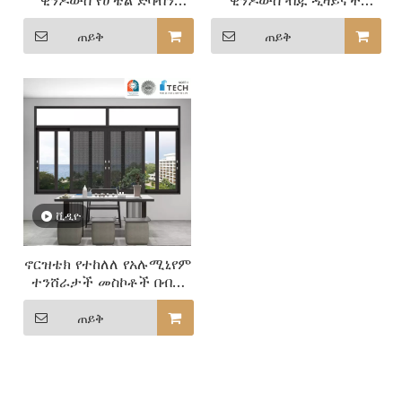
ዊንዶውስ የሆቴል ድባብን
ዊንዶውስ ብጁ ዲዛይኖች
ማሻሻል
ለንግድ ቦታዎች
ጠይቅ
ጠይቅ
ቪዲዮ
ኖርዝቴክ የተከለለ የአሉሚኒየም
ተንሸራታች መስኮቶች በብጁ
መጠኖች እና ቀለሞች እና
የመስኮት ዓይነቶች ይገኛሉ
ጠይቅ