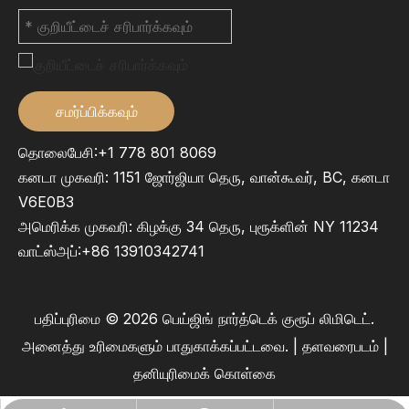
சமர்ப்பிக்கவும்
தொலைபேசி:+1 778 801 8069
கனடா முகவரி: 1151 ஜோர்ஜியா தெரு, வான்கூவர், BC, கனடா
V6E0B3
அமெரிக்க முகவரி: கிழக்கு 34 தெரு, புரூக்ளின் NY 11234
வாட்ஸ்அப்:
+86 13910342741
பதிப்புரிமை ©
2026
பெய்ஜிங் நார்த்டெக் குரூப் லிமிடெட்.
அனைத்து உரிமைகளும் பாதுகாக்கப்பட்டவை. |
தளவரைபடம்
|
தனியுரிமைக் கொள்கை