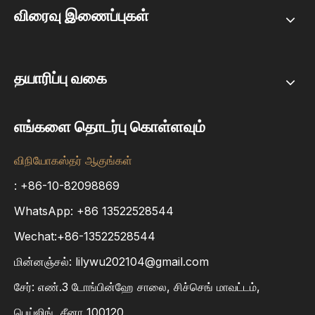
விரைவு இணைப்புகள்
தயாரிப்பு வகை
எங்களை தொடர்பு கொள்ளவும்
விநியோகஸ்தர் ஆகுங்கள்
: +86-10-82098869
WhatsApp:
+86
13522528544
Wechat:+86-13522528544
மின்னஞ்சல்:
lilywu202104@gmail.com
சேர்: எண்.3 டோங்பின்ஹே சாலை, சிச்செங் மாவட்டம்,
பெய்ஜிங், சீனா 100120