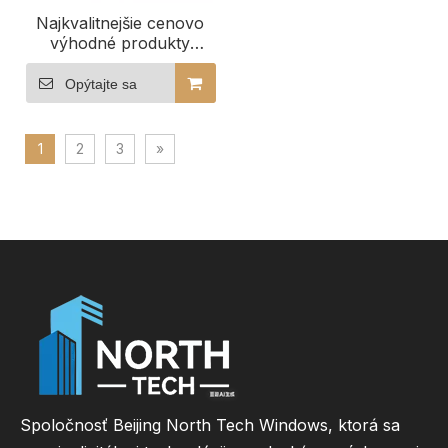
Najkvalitnejšie cenovo
výhodné produkty
Hliníkové sklápacie a
otočné okná do kúpeľne
Opýtajte sa
1
2
3
»
Spoločnosť Beijing North Tech Windows, ktorá sa