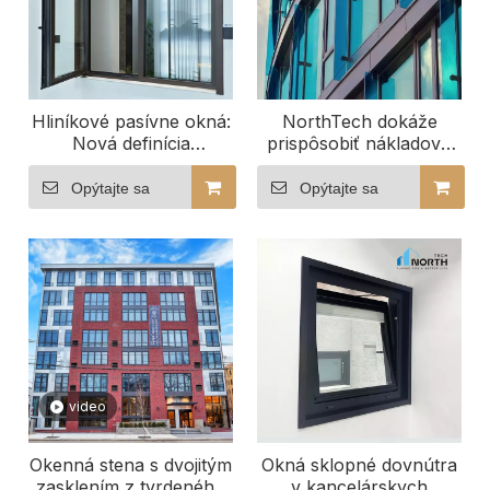
Hliníkové pasívne okná:
NorthTech dokáže
Nová definícia
prispôsobiť nákladovo
energetickej účinnosti a
efektívne okenné steny
elegancie
Opýtajte sa
Opýtajte sa
video
Okenná stena s dvojitým
Okná sklopné dovnútra
zasklením z tvrdeného
v kancelárskych