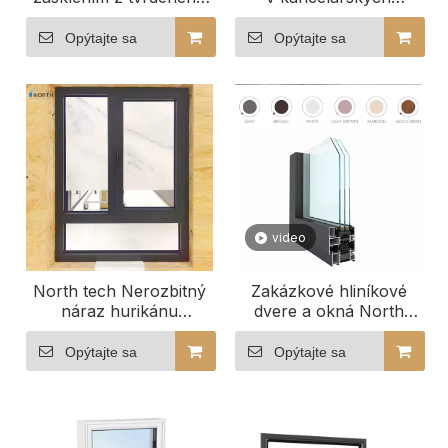
skla pre budovu
budovách
Opýtajte sa
Opýtajte sa
video
North tech Nerozbitný
Zakázkové hliníkové
náraz hurikánu
dvere a okná North
hliníkové okná
Tech vrátane typov
veľkostí a výkonu
Opýtajte sa
Opýtajte sa