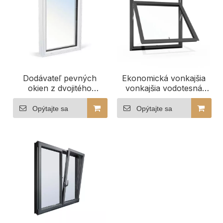
Dodávateľ pevných
Ekonomická vonkajšia
okien z dvojitého
vonkajšia vodotesná
tvrdeného hliníka s
hliníková markíza s
úsporou energie
oknom 3 panely
Opýtajte sa
Opýtajte sa