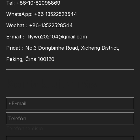
Tel: +86-10-82098869
WhatsApp:
+86
13522528544
Wechat：+86-13522528544
E-mail：
lilywu202104@gmail.com
Pridať：No.3 Dongbinhe Road, Xicheng District,
Peking, Čína 100120
Kontaktujte nás
Telefónne číslo