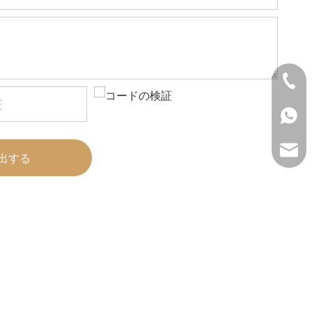
+86- 
+86 1
lilyw
出する