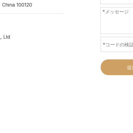
, China 100120
, Ltd
提