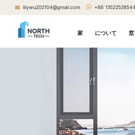

lilywu202104@gmail.com
+86 1352252854

家
について
窓