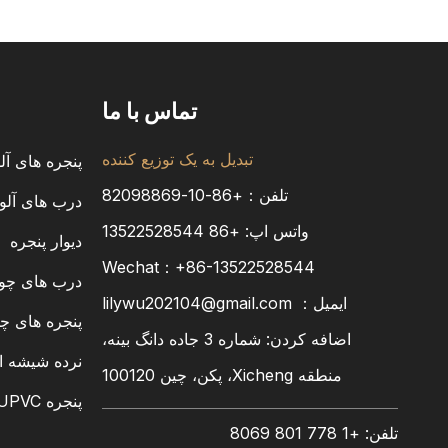
تماس با ما
تبدیل به یک توزیع کننده
پنجره های آل
تلفن：+86-10-82098869
درب های آلو
واتس اپ:
+86
13522528544
دیوار پنجره
Wechat：+86-13522528544
درب های چوب
ایمیل：
lilywu202104@gmail.com
پنجره های چ
اضافه کردن: شماره 3 جاده دانگ بینه،
نرده شیشه ا
منطقه Xicheng، پکن، چین 100120
پنجره PVC/UPVC
تلفن: +1 778 801 8069