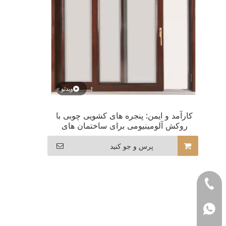
ویدئو
کارآمد و ایمن: پنجره های کشویی چوبی با
روکش آلومینیومی برای ساختمان های
هتلداری
پرس و جو کنید
+86- 13522528
+86 13522528