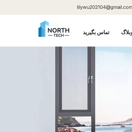
lilywu202104@gmail.co
بلاگ
تماس بگیرید