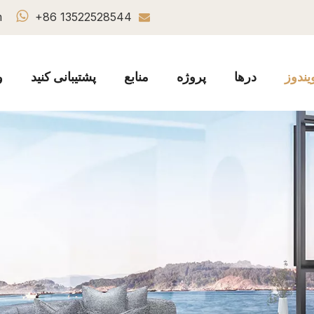

m
+86 13522528544

یندوز
درها
پروژه
منابع
پشتیبانی کنید
و