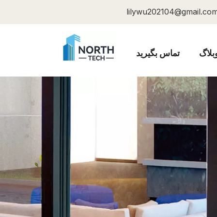
lilywu202104@gmail.co
بلاگ
تماس بگیرید