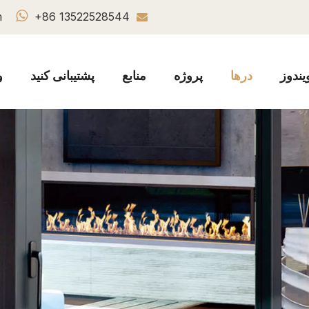

m
+86 13522528544

یندوز
درها
پروژه
منابع
پشتیبانی کنید
و