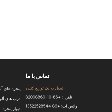
تماس با ما
تبدیل به یک توزیع کننده
پنجره های آل
تلفن：+86-10-82098869
درب های آلو
واتس اپ:
+86
13522528544
دیوار پنجره