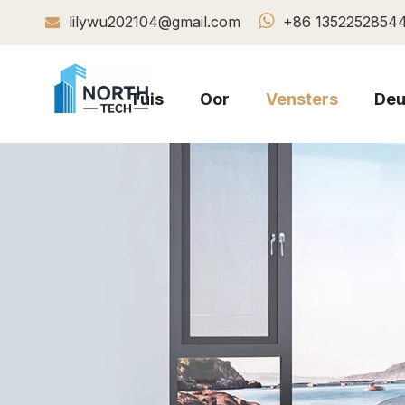

lilywu202104@gmail.com
+86 1352252854

Tuis
Oor
Vensters
Deu