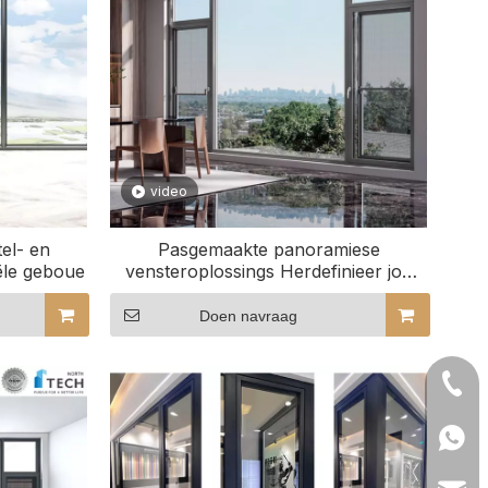
video
el- en
Pasgemaakte panoramiese
ële geboue
vensteroplossings Herdefinieer jou
aansig
Doen navraag
+86- 
+86 1