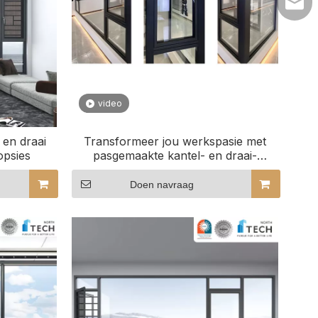
lilyw
video
 en draai
Transformeer jou werkspasie met
psies
pasgemaakte kantel- en draai-
vensters
Doen navraag