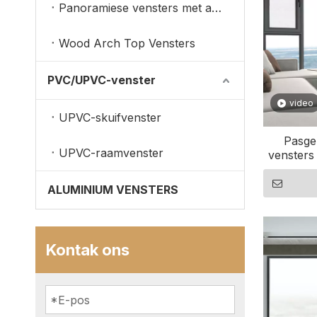
Panoramiese vensters met aluminium beklede hout
Wood Arch Top Vensters
PVC/UPVC-venster
video
UPVC-skuifvenster
Pasge
UPVC-raamvenster
vensters 
ALUMINIUM VENSTERS
Kontak ons