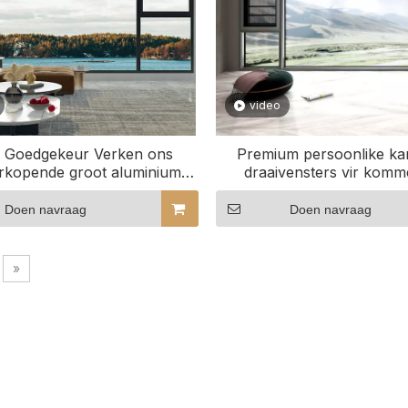
video
a Goedgekeur Verken ons
Premium persoonlike kan
rkopende groot aluminium
draaivensters vir komm
vensters
projekte
Doen navraag
Doen navraag
»