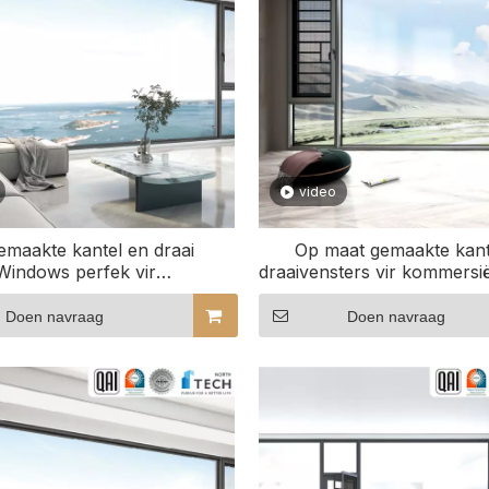
video
emaakte kantel en draai
Op maat gemaakte kant
Windows perfek vir
draaivensters vir kommersi
kantooromgewings
Doen navraag
Doen navraag