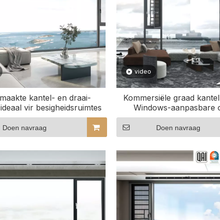
video
maakte kantel- en draai-
Kommersiële graad kantel
ideaal vir besigheidsruimtes
Windows-aanpasbare o
Doen navraag
Doen navraag