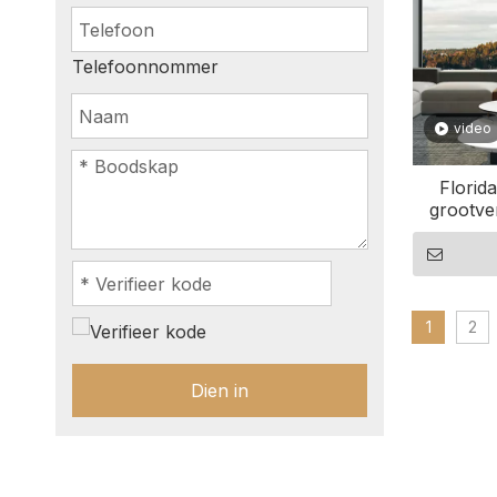
Telefoonnommer
video
Florid
grootve
1
2
Dien in