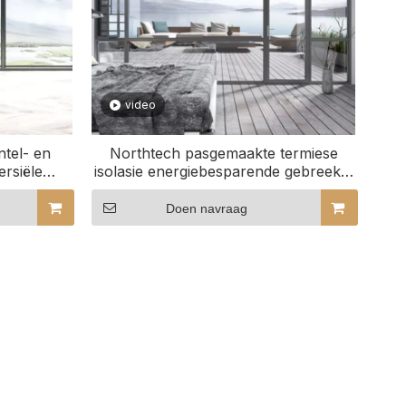
video
tel- en
Northtech pasgemaakte termiese
ersiële
isolasie energiebesparende gebreekte
brug aluminium panoramiese venster
Doen navraag