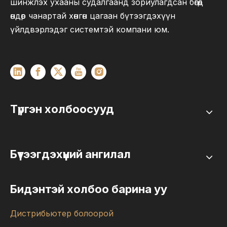
шинжлэх ухааны судалгаанд зориулагдсан бөгөөд
өндөр чанартай хөнгөн цагаан бүтээгдэхүүн
үйлдвэрлэдэг системтэй компани юм.
Түргэн холбоосууд
Бүтээгдэхүүний ангилал
Бидэнтэй холбоо барина уу
Дистрибьютер болоорой