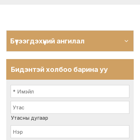
Бүтээгдэхүүний ангилал
Бидэнтэй холбоо барина уу
Утасны дугаар