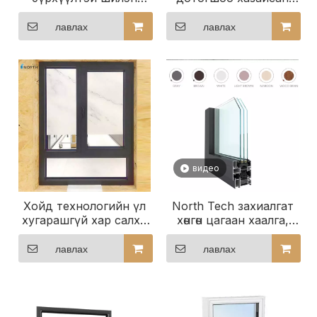
цонхны хана
цонхнууд
лавлах
лавлах
видео
Хойд технологийн үл
North Tech захиалгат
хугарашгүй хар салхи
хөнгөн цагаан хаалга,
Хөнгөн цагаан цонхонд
цонхны хэмжээ,
нөлөөлсөн
гүйцэтгэлийг
лавлах
лавлах
багтаасан