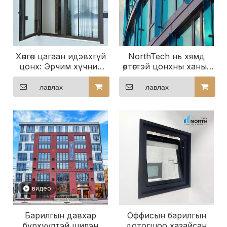
Хөнгөн цагаан идэвхгүй
NorthTech нь хямд
цонх: Эрчим хүчний
өртөгтэй цонхны ханыг
хэмнэлт, дэгжин
өөрчлөх боломжтой
байдлыг дахин
лавлах
лавлах
тодорхойлох
видео
Барилгын давхар
Оффисын барилгын
бүрхүүлтэй шилэн
дотогшоо хазайсан