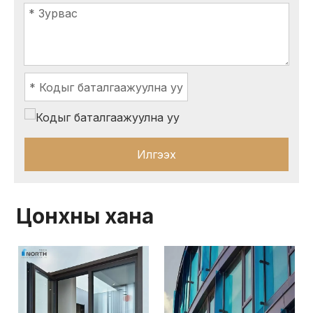
Илгээх
Цонхны хана