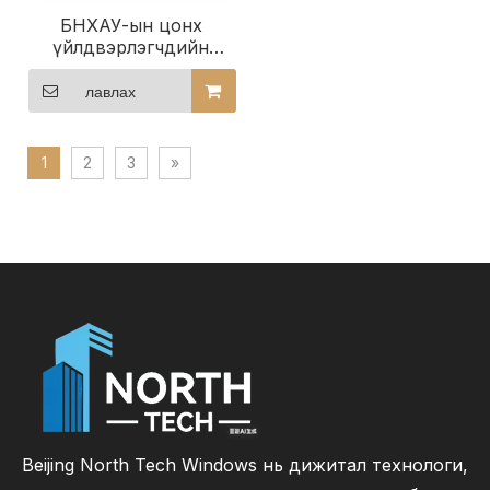
БНХАУ-ын цонх
үйлдвэрлэгчдийн
дууны хамгаалалттай
цонх, хотын дууны
лавлах
хамгаалалттай цонх
зарна.
1
2
3
»
Beijing North Tech Windows нь дижитал технологи,