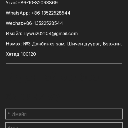
Утас:+86-10-82098869
WhatsApp:
+86
13522528544
Wechat:+86-13522528544
Имэйл:
lilywu202104@gmail.com
Нэмэх: №3 Дунбинхэ зам, Шичен дүүрэг, Бээжин,
Хятад 100120
Бидэнтэй холбоо
барина уу