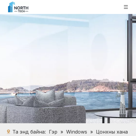
Та энд байна:
Гэр
»
Windows
»
Цонхны хана