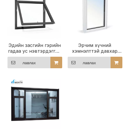
Эдийн засгийн гэрийн
Эрчим хүчний
гадаа ус нэвтэрдэггүй
хэмнэлттэй давхар
хөнгөн цагаан саравчтай
шилэн Хөнгөн цагаан
цонхны 3 хавтан
суурин цонх
лавлах
лавлах
нийлүүлэгч