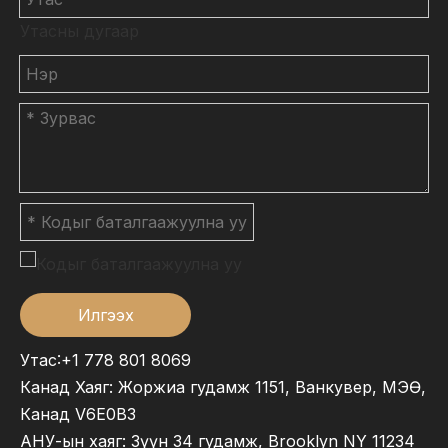
Утасны дугаар
Илгээх
Утас:+1 778 801 8069
Канад Хаяг: Жоржиа гудамж 1151, Ванкувер, МЭӨ,
Канад V6E0B3
АНУ-ын хаяг: Зүүн 34 гудамж, Brooklyn NY 11234