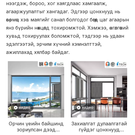
нээгдэж, бороо, хог хаягдлаас хамгаалж,
агааржуулалтыг хангадаг. Эдгээр цонхнууд нь
өвөрмөц хэв маягийг санал болгодог бөгөөд цаг агаарын
янз бүрийн нөхцөлд тохиромжтой. Хэмжээ, өнгөлгөөний
хувьд тохируулах боломжтой, тэдгээр нь удаан
эдэлгээтэй, эрчим хүчний хэмнэлттэй,
ажиллахад хялбар байдаг.
видео
видео
Орчин үеийн байшинд
Захиалгат дулаалгатай
зориулсан дээд
гүйдэг цонхнууд