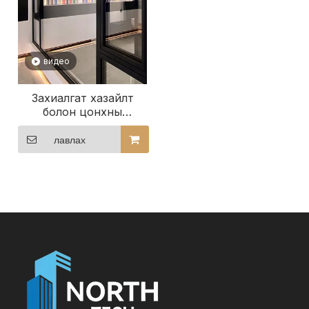
видео
Захиалгат хазайлт
болон цонхны
тусламжтайгаар
бизнесээ
лавлах
сайжруулаарай