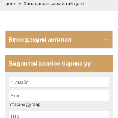
цонх
»
Хөнгөн цагаан саравчтай цонх
Бүтээгдэхүүний ангилал
Бидэнтэй холбоо барина уу
Утасны дугаар