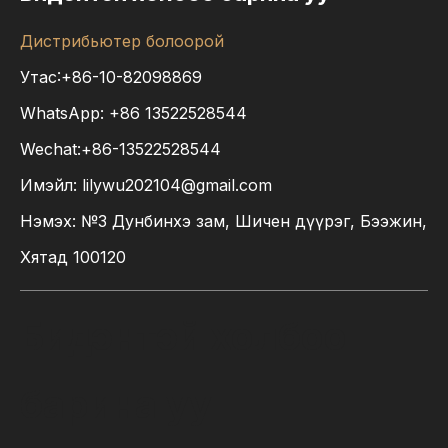
Дистрибьютер болоорой
Утас:+86-10-82098869
WhatsApp:
+86
13522528544
Wechat:+86-13522528544
Имэйл:
lilywu202104@gmail.com
Нэмэх: №3 Дунбинхэ зам, Шичен дүүрэг, Бээжин,
Хятад 100120
Бидэнтэй холбоо
барина уу