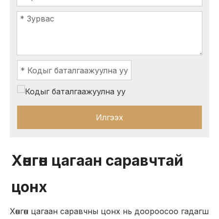
Илгээх
Хөнгөн цагаан саравчтай
цонх
Хөнгөн цагаан саравчны цонх нь доороосоо гадагш