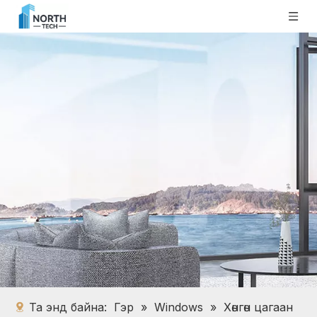
Та энд байна:
Гэр
»
Windows
»
Хөнгөн цагаан