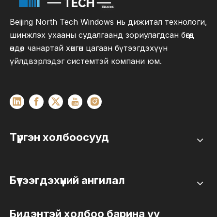
Beijing North Tech Windows нь дижитал технологи,
шинжлэх ухааны судалгаанд зориулагдсан бөгөөд
өндөр чанартай хөнгөн цагаан бүтээгдэхүүн
үйлдвэрлэдэг системтэй компани юм.
Түргэн холбоосууд
Бүтээгдэхүүний ангилал
Бидэнтэй холбоо барина уу