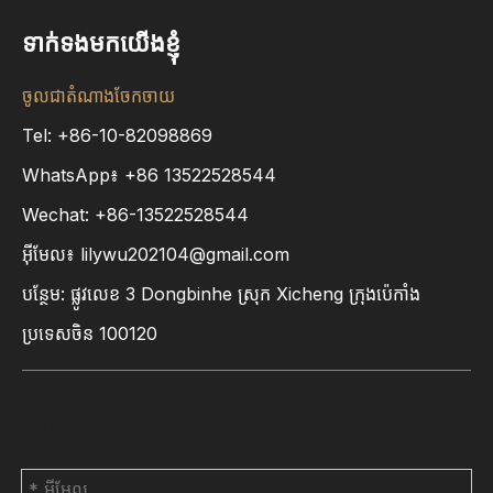
ទាក់ទងមកយើងខ្ញុំ
ចូលជាតំណាងចែកចាយ
Tel: +86-10-82098869
WhatsApp៖
+86
13522528544
Wechat: +86-13522528544
អ៊ីមែល៖
lilywu202104@gmail.com
បន្ថែម: ផ្លូវលេខ 3 Dongbinhe ស្រុក Xicheng ក្រុងប៉េកាំង
ប្រទេសចិន 100120
ទាក់ទងមកយើងខ្ញុំ