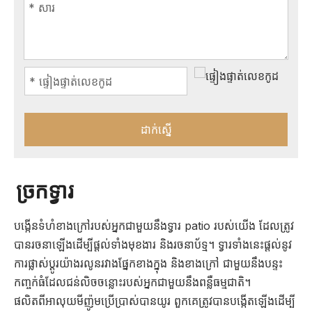
ដាក់ស្នើ
ច្រកទ្វារ
បង្កើនទំហំខាងក្រៅរបស់អ្នកជាមួយនឹងទ្វារ patio របស់យើង ដែលត្រូវ
បានរចនាឡើងដើម្បីផ្តល់ទាំងមុខងារ និងរចនាប័ទ្ម។ ទ្វារទាំងនេះផ្តល់នូវ
ការផ្លាស់ប្តូរយ៉ាងរលូនរវាងផ្នែកខាងក្នុង និងខាងក្រៅ ជាមួយនឹងបន្ទះ
កញ្ចក់ធំដែលជន់លិចចន្លោះរបស់អ្នកជាមួយនឹងពន្លឺធម្មជាតិ។
ផលិតពីអាលុយមីញ៉ូមប្រើប្រាស់បានយូរ ពួកគេត្រូវបានបង្កើតឡើងដើម្បី