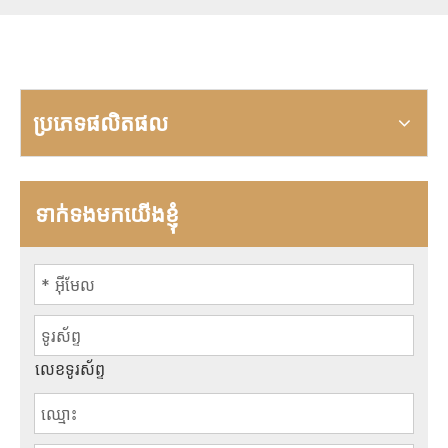
ប្រភេទផលិតផល
ទាក់ទងមកយើងខ្ញុំ
លេខទូរស័ព្ទ