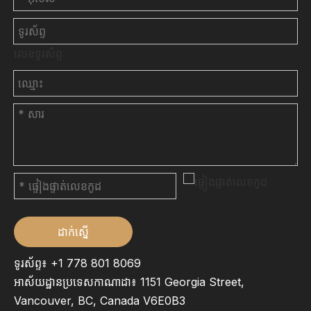
លេខទូរស័ព្ទ
ដាក់ស្នើ
ទូរស័ព្ទ៖ +1 778 801 8069
អាស័យដ្ឋានប្រទេសកាណាដា៖ 1151 Georgia Street,
Vancouver, BC, Canada V6E0B3