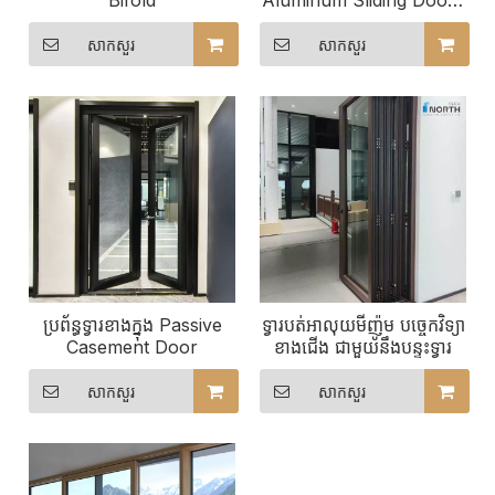
Bifold
Aluminum Sliding Doors
សម្រាប់លក់
សាកសួរ
សាកសួរ
ប្រព័ន្ធទ្វារខាងក្នុង Passive
ទ្វារបត់អាលុយមីញ៉ូម បច្ចេកវិទ្យា
Casement Door
ខាងជើង ជាមួយនឹងបន្ទះទ្វារ
សាកសួរ
សាកសួរ