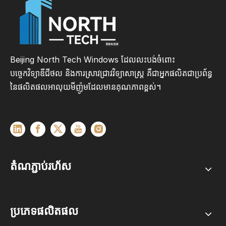
Beijing North Tech Windows ដែលលះបង់ចំពោះ
បច្ចេកវិទ្យាឌីជីថល និងការស្រាវជ្រាវវិទ្យាសាស្ត្រ គឺជាអ្នកផលិតជាប្រព័ន្ធ
នៃផលិតផលអាលុយមីញ៉ូមដែលមានគុណភាពខ្ពស់។
តំណភ្ជាប់រហ័ស
ប្រភេទផលិតផល