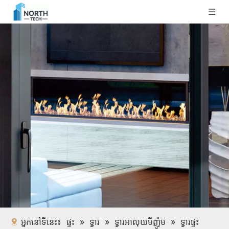
អ្នកនៅទីនេះ៖
ផ្ទះ
»
ទ្វារ
»
ទ្វារអាលុយមីញ៉ូម
»
ទ្វារផ្ទះ