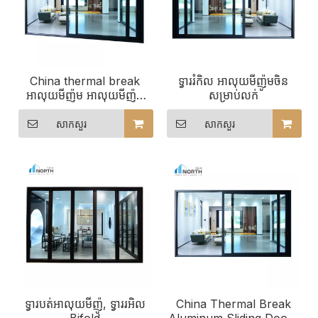
China thermal break
ទ្វាររំកិល អាលុយមីញ៉ូមចិន
អាលុយមីញ៉ូម អាលុយមីញ៉ូម
សម្រាប់លក់
លើក និងរុញ បង្អួច និងទ្វារ
សាកសួរ
សាកសួរ
ទ្វារបត់អាលុយមីញ៉ូ, ទ្វាររអិល
China Thermal Break