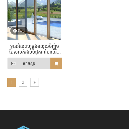
វីដេអូ
ទ្វាររអិលពហុផ្លូវអាលុយមីញ៉ូម
ដែលលក់ដាច់បំផុតនៅអាមេរិក
ខាងជើងជាមួយនឹងចំនួនផ្លូវរអិល
ដែលអាចប្ដូរតាមបំណងបាន
សាកសួរ
1
2
»