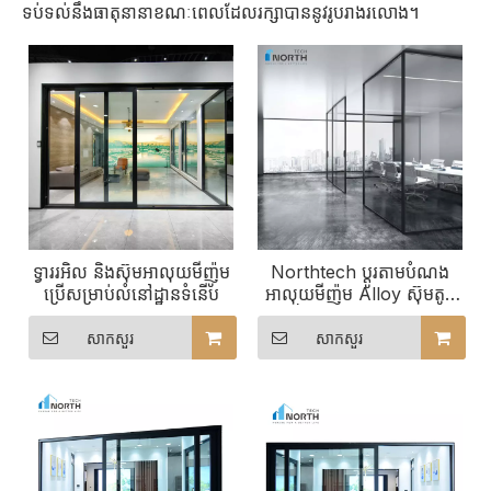
ទប់ទល់នឹងធាតុនានាខណៈពេលដែលរក្សាបាននូវរូបរាងរលោង។
ទ្វាររអិល និងស៊ុមអាលុយមីញ៉ូម
Northtech ប្ដូរតាមបំណង
ប្រើសម្រាប់លំនៅដ្ឋានទំនើប
អាលុយមីញ៉ូម Alloy ស៊ុមតូច
ចង្អៀតខ្លាំងណាស់ ទ្វាររអិល
ដែលមានអ៊ីសូឡង់
សាកសួរ
សាកសួរ