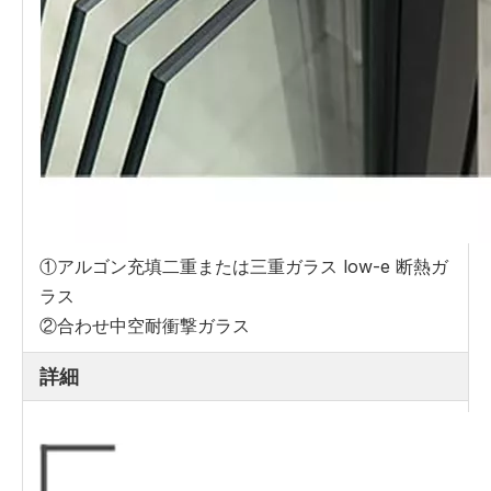
①アルゴン充填二重または三重ガラス low-e 断熱ガ
ラス
②合わせ中空耐衝撃ガラス
詳細