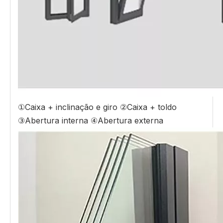
①Caixa + inclinação e giro ②Caixa + toldo
③Abertura interna ④Abertura externa