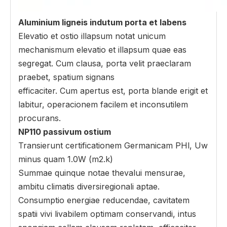
Aluminium ligneis indutum porta et labens
Elevatio et ostio illapsum notat unicum
mechanismum elevatio et illapsum quae eas
segregat. Cum clausa, porta velit praeclaram
praebet, spatium signans
efficaciter. Cum apertus est, porta blande erigit et
labitur, operacionem facilem et inconsutilem
procurans.
NP110 passivum ostium
Transierunt certificationem Germanicam PHl, Uw
minus quam 1.0W (m2.k)
Summae quinque notae thevalui mensurae,
ambitu climatis diversiregionali aptae.
Consumptio energiae reducendae, cavitatem
spatii vivi livabilem optimam conservandi, intus