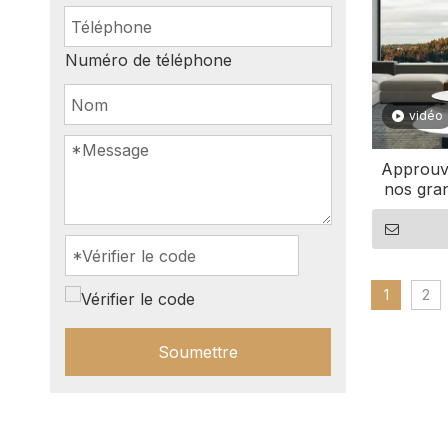
Numéro de téléphone
vidéo
Approuvé
nos gran
alum
1
2
Soumettre