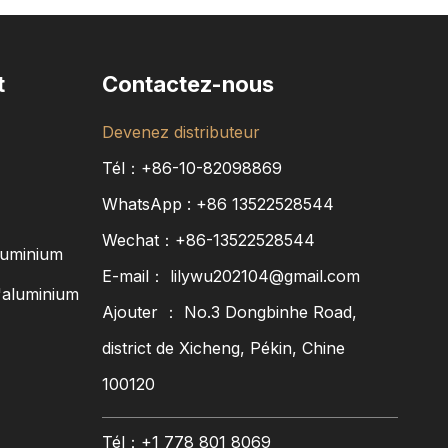
t
Contactez-nous
Devenez distributeur
Tél：+86-10-82098869
WhatsApp :
+86
13522528544
Wechat：+86-13522528544
luminium
E-mail：
lilywu202104@gmail.com
'aluminium
Ajouter ： No.3 Dongbinhe Road,
district de Xicheng, Pékin, Chine
100120
Tél：+1 778 801 8069