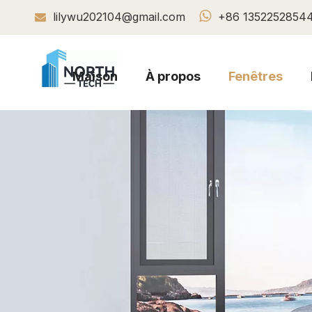

lilywu202104@gmail.com
+86 1352252854

Maison
À propos
Fenêtres