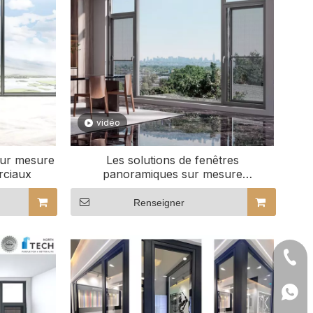
vidéo
 sur mesure
Les solutions de fenêtres
rciaux
panoramiques sur mesure
redéfinissent votre vue
Renseigner
+ 135
+86 1