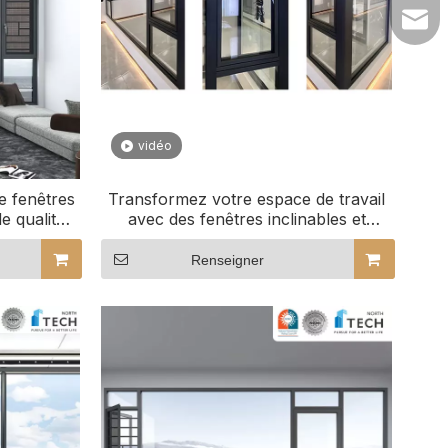
lilyw
vidéo
e fenêtres
Transformez votre espace de travail
e qualité
avec des fenêtres inclinables et
tournantes personnalisées
Renseigner