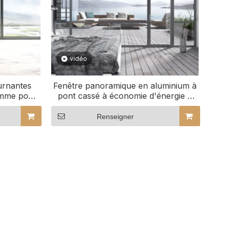
vidéo
ournantes
Fenêtre panoramique en aluminium à
amme pour
pont cassé à économie d'énergie à
iaux
isolation thermique personnalisée
Northtech
Renseigner