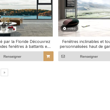
vidéo
 par la Floride Découvrez
Fenêtres inclinables et t
des fenêtres à battants en
personnalisées haut de g
inium de vente chaude
les projets commerc
Renseigner
Renseigner
»