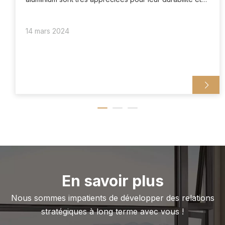
leurs faibles besoins d'entretien. L'aluminium résiste à
la rouille, à l'humidité et à la corrosion, ce qui le rend
14 mars 2024
adapté à différents climats. Comparés aux fenêtres
traditionnelles en bois, les cadres en aluminium ne se
déforment pas et ne se fissurent pas avec le temps.
Cette longue durée de vie en fait un investissement
rentable pour les propriétaires et les promoteurs
immobiliers.
En savoir plus
Nous sommes impatients de développer des relations
stratégiques à long terme avec vous !