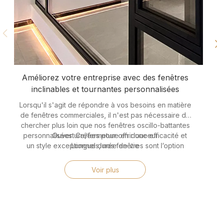
Améliorez votre entreprise avec des fenêtres
inclinables et tournantes personnalisées
Lorsqu'il s'agit de répondre à vos besoins en matière
de fenêtres commerciales, il n'est pas nécessaire de
chercher plus loin que nos fenêtres oscillo-battantes
personnalisées. Créées pour offrir une efficacité et
Ouverture/fermeture en douceur
un style exceptionnels, nos fenêtres sont l’option
Longue durée de vie
idéale pour améliorer l’apparence et la fonctionnalité
Apparence moderne et élégante
de votre lieu de travail ou espace de vente au détail.
Excellente résistance aux intempéries
Voir plus
Voici cinq raisons pour lesquelles nos fenêtres
Bonne isolation thermique
oscillo-battantes s’imposent comme le choix parfait
pour votre projet commercial :