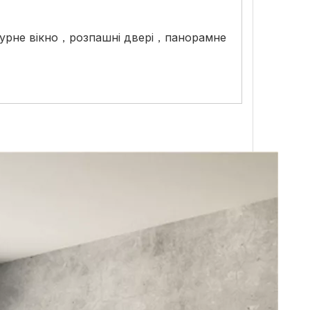
 фігурне вікно，розпашні двері，панорамне