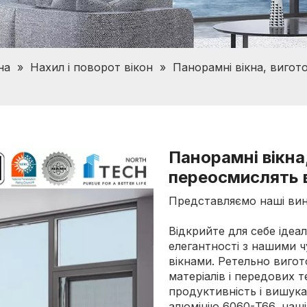
на
»
Нахил і поворот вікон
»
Панорамні вікна, виго
Панорамні вікна
переосмислять 
Представляємо наші виня
Відкрийте для себе ідеа
елегантності з нашими 
вікнами. Ретельно вигот
матеріалів і передових т
продуктивність і вишука
алюмінію 6060-T66, наші