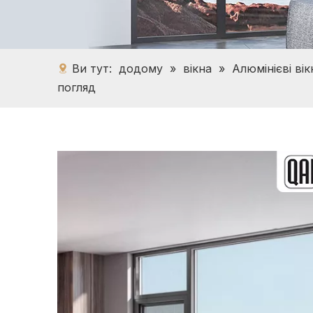
Ви тут:
додому
»
вікна
»
Алюмінієві вік
погляд