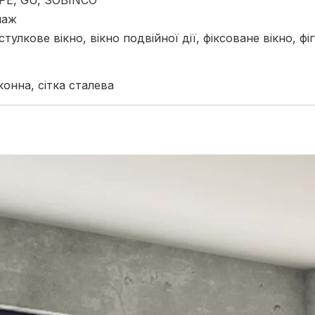
PE, GU, SOBINCO
наж
 стулкове вікно, вікно подвійної дії, фіксоване вікно,
конна, сітка сталева