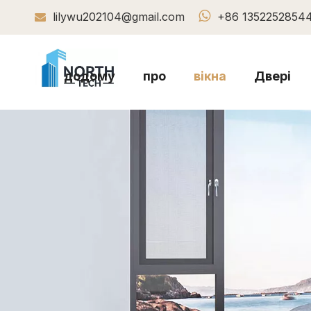

lilywu202104@gmail.com
+86 1352252854

додому
про
вікна
Двері