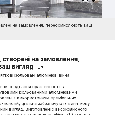
товлені на замовлення, переосмислюють ваш
, створені на замовлення,
ваш вигляд
ткові ізольовані алюмінієві вікна
льне поєднання практичності та
чудовими ізольованими алюмінієвими
овлені з використанням преміальних
ехнологій, ці вікна забезпечують виняткову
ний вигляд. Виготовлені з високоякісного
 вікна мають товщину профілю ≥1,8 мм, що