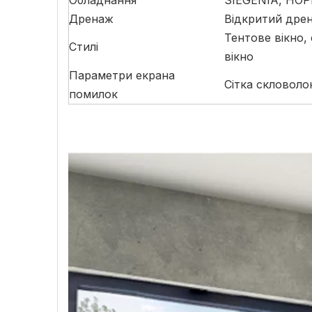
Обладнання
SIEGENIA, HOP
Дренаж
Відкритий дре
Тентове вікно,
Стилі
вікно
Параметри екрана
Сітка скловоло
помилок