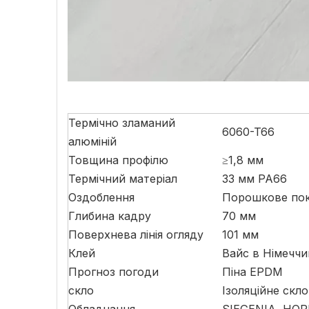
Термічно зламаний
6060-T66
алюміній
Товщина профілю
≥1,8 мм
Термічний матеріал
33 мм PA66
Оздоблення
Порошкове пок
Глибина кадру
70 мм
Поверхнева лінія огляду
101 мм
Клей
Вайс в Німеччи
Прогноз погоди
Піна EPDM
скло
Ізоляційне скл