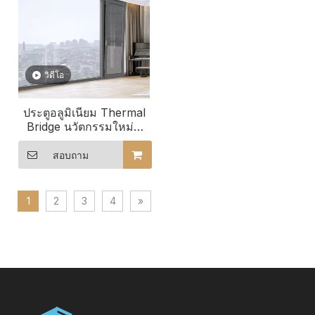
วิดีโอ
ประตูอลูมิเนียม Thermal
Bridge นวัตกรรมใหม่ที่
ปรับแต่งให้เหมาะกับไลฟ์
สไตล์ของคุณ
สอบถาม
1
2
3
4
»