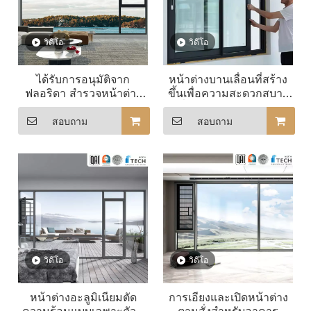
วิดีโอ
วิดีโอ
ได้รับการอนุมัติจาก
หน้าต่างบานเลื่อนที่สร้าง
ฟลอริดา สำรวจหน้าต่าง
ขึ้นเพื่อความสะดวกสบาย
บานเปิดอลูมิเนียมขนาด
ในที่อยู่อาศัย ประสบการณ์
ใหญ่ขายร้อนของเรา
บ้านส่วนบุคคล
สอบถาม
สอบถาม
วิดีโอ
วิดีโอ
หน้าต่างอะลูมิเนียมตัด
การเอียงและเปิดหน้าต่าง