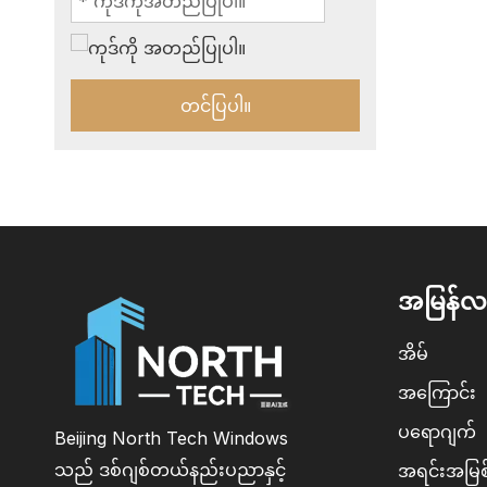
တင်ပြပါ။
အမြန်လင
အိမ်
အကြောင်း
ပရောဂျက်
Beijing North Tech Windows
သည် ဒစ်ဂျစ်တယ်နည်းပညာနှင့်
အရင်းအမြစ