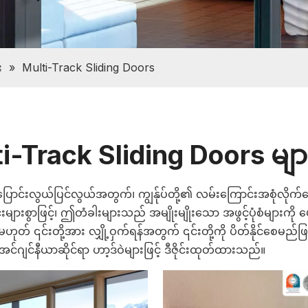
း
»
Multi-Track Sliding Doors
i-Track Sliding Doors မျာ
့် ပြောင်းလွယ်ပြင်လွယ်အတွက်၊ ကျွန်ုပ်တို့၏ လမ်းကြောင်းအစုံလိုက
များစွာဖြင့်၊ ဤတံခါးများသည် အမျိုးမျိုးသော အဖွင့်ပုံစံများကို ပ
ု့မဟုတ် ၎င်းတို့အား လျှို့ဝှက်ရန်အတွက် ၎င်းတို့ကို ပိတ်နိုင်စေ
ဂျင်နီယာဆိုင်ရာ ဟာ့ဒ်ဝဲများဖြင့် ဒီဇိုင်းထုတ်ထားသည်။