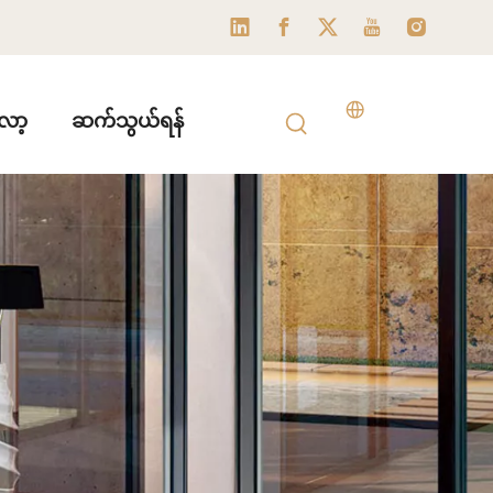
ော့
ဆက်သွယ်ရန်