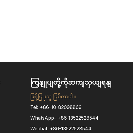
း
ကြှနျုပျတို့ကိုဆကျသှယျရနျ
ဖြန့်ဖြူးသူ ဖြစ်လာပါ ။
Tel: +86-10-82098869
WhatsApp-
+86
13522528544
Wechat: +86-13522528544