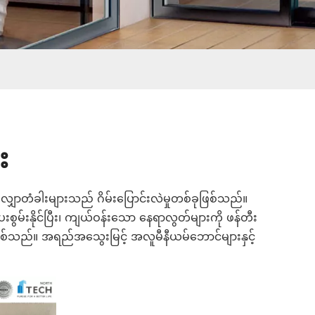
း
်လျှောတံခါးများသည် ဂိမ်းပြောင်းလဲမှုတစ်ခုဖြစ်သည်။
ေးစွမ်းနိုင်ပြီး၊ ကျယ်ဝန်းသော နေရာလွတ်များကို ဖန်တီး
မည်ဖြစ်သည်။ အရည်အသွေးမြင့် အလူမီနီယမ်ဘောင်များနှင့်