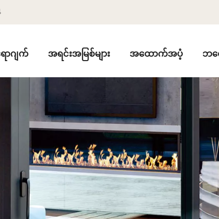
4
ောဂျက်
အရင်းအမြစ်များ
အထောက်အပံ့
ဘလ