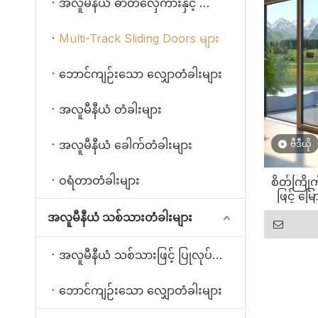
အလူမီနီယံ ဓာတ်လှေကားနှင့် လျှောတံခါးများ
Multi-Track Sliding Doors များ
ဘောင်ကျဉ်းသော လျှောတံခါးများ
အလူမီနီယံ တံခါးများ
အလူမီနီယံ ခေါက်တံခါးများ
ဗီဒီယို
ဝရံတာတံခါးများ
စိတ်ကြိ
ဖြင့် မ
အကောင
အလူမီနီယံ သစ်သားတံခါးများ
အလူမီနီယံ သစ်သားဖြင့် ပြုလုပ်ထားသော ဓာတ်လှေကားနှင့် လျှောတံခါးများ
ဘောင်ကျဉ်းသော လျှောတံခါးများ