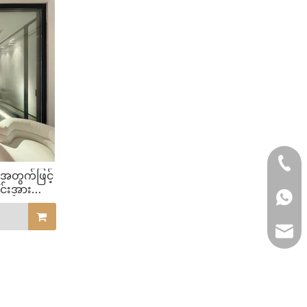
+86- 
အတွက်ဖြင့်
င်းအား
+86 1
ံခါးများ
lilyw