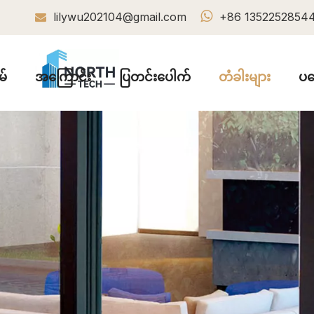

lilywu202104@gmail.com
+86 1352252854

မ်
အကြောင်း
ပြတင်းပေါက်
တံခါးများ
ပရ