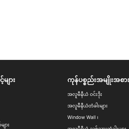
့်များ
ကုန်ပစ္စည်းအမျိုးအစာ
အလူမီနီယံ ဝင်းဒိုး
အလူမီနီယံတံခါးများ
Window Wall ၊
်များ
အလူမီနီယံ သစ်သားတံခါးများ