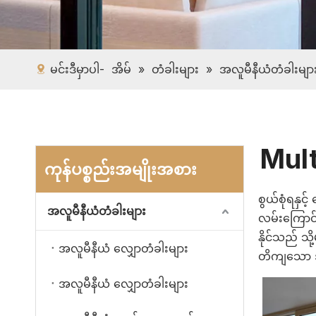
မင်းဒီမှာပါ-
အိမ်
»
တံခါးများ
»
အလူမီနီယံတံခါးမျာ
Mult
ကုန်ပစ္စည်းအမျိုးအစား
စွယ်စုံရနှင
အလူမီနီယံတံခါးများ
လမ်းကြောင်း
နိုင်သည် သိ
အလူမီနီယံ လျှောတံခါးများ
တိကျသော အင်
အလူမီနီယံ လျှောတံခါးများ