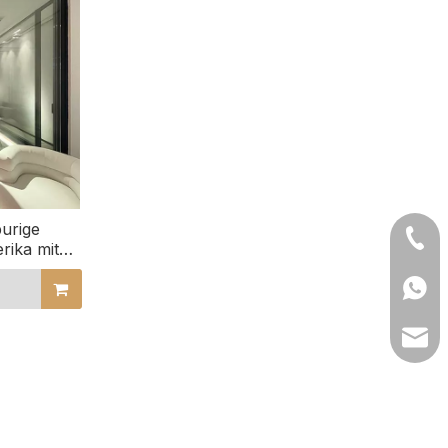
urige
+86- 
rika mit
itschienen
+86 1
lilyw