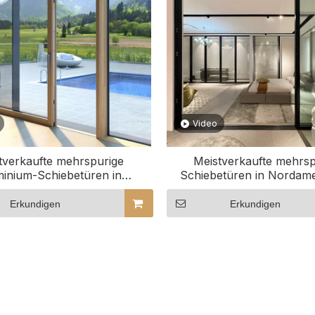
Video
tverkaufte mehrspurige
Meistverkaufte mehrsp
inium-Schiebetüren in
Schiebetüren in Nordame
ika mit anpassbarer Anzahl
anpassbarer Anzahl an Gle
an Gleitschienen
Erkundigen
Erkundigen