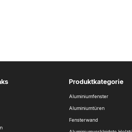
nks
Produktkategorie
Aluminiumfenster
Aluminiumtüren
Fensterwand
n
Aluminiumverkleidete Holzt