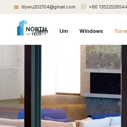

lilywu202104@gmail.com
+86 1352252854

Heim
Um
Windows
Türe