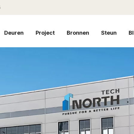
4
Deuren
Project
Bronnen
Steun
B