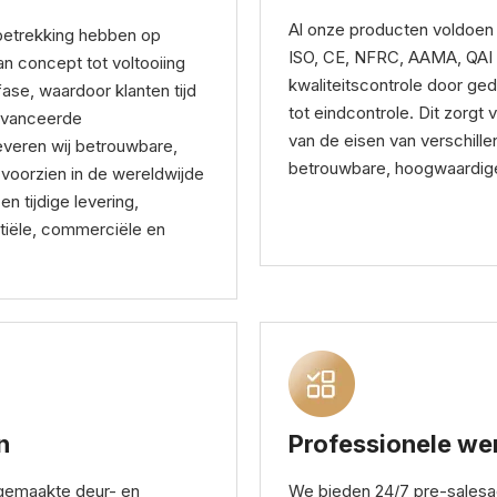
Al onze producten voldoen a
 betrekking hebben op
ISO, CE, NFRC, AAMA, QAI e
an concept tot voltooiing
kwaliteitscontrole door ge
ase, waardoor klanten tijd
tot eindcontrole. Dit zorgt
avanceerde
van de eisen van verschille
leveren wij betrouwbare,
betrouwbare, hoogwaardige
voorzien in de wereldwijde
en tijdige levering,
tiële, commerciële en
n
Professionele we
gemaakte deur- en
We bieden 24/7 pre-salesad