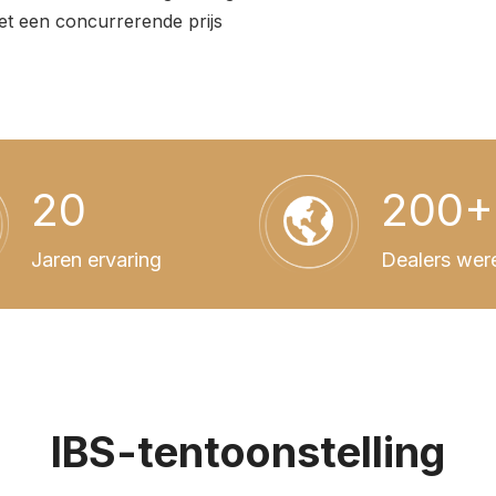
et een concurrerende prijs
20
200+
Jaren ervaring
Dealers wer
IBS-tentoonstelling