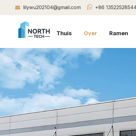

lilywu202104@gmail.com
+86 1352252854

Thuis
Over
Ramen