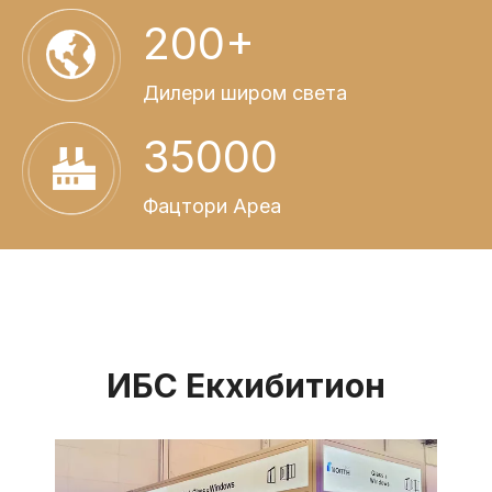
200+
Дилери широм света
35000
Фацтори Ареа
ИБС Екхибитион