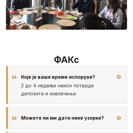
ФАКс
Које је ваше време испоруке?
2 до 4 недеље након потврде
депозита и извлачења
Можете ли ми дати неке узорке?