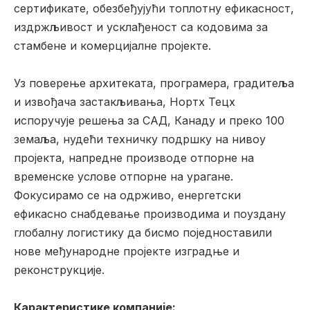
сертификате, обезбеђујући топлотну ефикасност,
издржљивост и усклађеност са кодовима за
стамбене и комерцијалне пројекте.
Уз поверење архитеката, програмера, градитеља
и извођача застакљивања, Нортх Тецх
испоручује решења за САД, Канаду и преко 100
земаља, нудећи техничку подршку на нивоу
пројекта, напредне производе отпорне на
временске услове отпорне на урагане.
Фокусирамо се на одрживо, енергетски
ефикасно снабдевање производима и поуздану
глобалну логистику да бисмо поједноставили
нове међународне пројекте изградње и
реконструкције.
Карактеристике компаније: