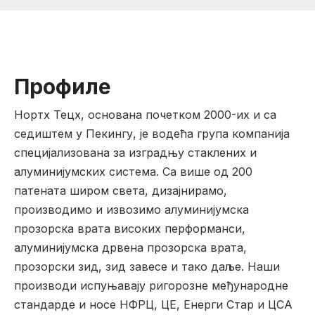
Профиле
Нортх Тецх, основана почетком 2000-их и са
седиштем у Пекингу, је водећа група компанија
специјализована за изградњу стаклених и
алуминијумских система. Са више од 200
патената широм света, дизајнирамо,
производимо и извозимо алуминијумска
прозорска врата високих перформанси,
алуминијумска дрвена прозорска врата,
прозорски зид, зид завесе и тако даље. Наши
производи испуњавају ригорозне међународне
стандарде и носе НФРЦ, ЦЕ, Енерги Стар и ЦСА