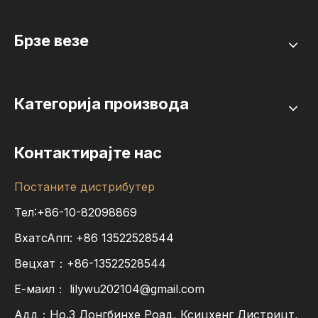
Брзе везе
Категорија производа
Контактирајте нас
Постаните дистрибутер
Тел:+86-10-82098869
ВхатсАпп:
+86
13522528544
Вецхат：+86-13522528544
Е-маил：
lilywu202104@gmail.com
Адд：Но.3 Донгбинхе Роад, Ксицхенг Дистрицт,