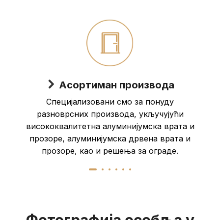
Асортиман производа
Специјализовани смо за понуду
разноврсних производа, укључујући
висококвалитетна алуминијумска врата и
прозоре, алуминијумска дрвена врата и
прозоре, као и решења за ограде.
Фотографија особља у