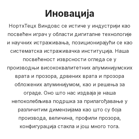
Иновација
НортхТецх Виндовс се истиче у индустрији као
посвећен играч у области дигиталне технологије
и научних истраживања, позиционирајући се као
систематска истраживачка институција. Наша
посвећеност изврсности огледа се у
производњи висококвалитетних алуминијумских
врата и прозора, дрвених врата и прозора
обложених алуминијумом, као и решења за
ограде. Оно што нас издваја је наша
непоколебљива подршка за прилагођавање у
различитим димензијама као што су боја
производа, величина, профили прозора,
конфигурација стакла и још много тога.