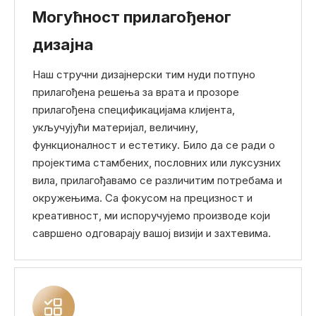
Могућност прилагођеног
дизајна
Наш стручни дизајнерски тим нуди потпуно
прилагођена решења за врата и прозоре
прилагођена спецификацијама клијента,
укључујући материјал, величину,
функционалност и естетику. Било да се ради о
пројектима стамбених, пословних или луксузних
вила, прилагођавамо се различитим потребама и
окружењима. Са фокусом на прецизност и
креативност, ми испоручујемо производе који
савршено одговарају вашој визији и захтевима.