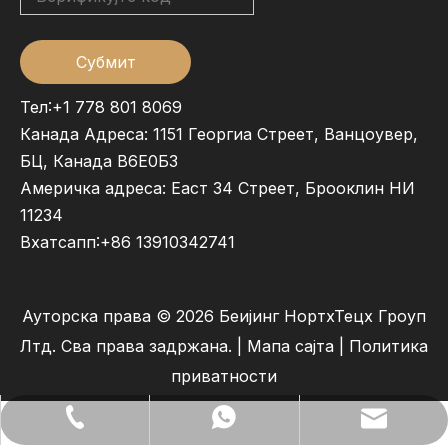
Субмит
Тел:+1 778 801 8069
Канада Адреса: 1151 Георгиа Стреет, Ванцоувер,
БЦ, Канада В6Е0Б3
Америчка адреса: Еаст 34 Стреет, Брооклин НИ
11234
Вхатсапп:
+86 13910342741
Ауторска права ©
2026
Беијинг НортхТецх Гроуп
Лтд. Сва права задржана. |
Мапа сајта
|
Политика
приватности
lilywu202104@gmail.com
+86- 13522528544
+86