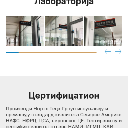
Лабораторија
Цертифицатион
Производи Нортх Тецх Гроуп испуњавају и
премашују стандард квалитета Северне Америке
НАФС, НФРЦ, ЦСА, европског ЦЕ. Тестирани су и
сертификовани од стране НАМИ, ИГМЦ, КАИ.