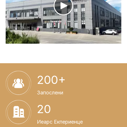
200+
Запослени
20
Иеарс Екпериенце