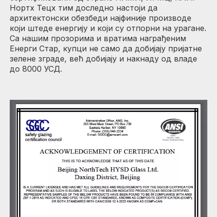
Нортх Тецх тим доследно настоји да
архитектонски обезбеди најфиније производе
који штеде енергију и који су отпорни на урагане.
Са нашим прозорима и вратима награђеним
Енерги Стар, купци не само да добијају пријатне
зелене зграде, већ добијају и накнаду од владе
до 8000 УСД.