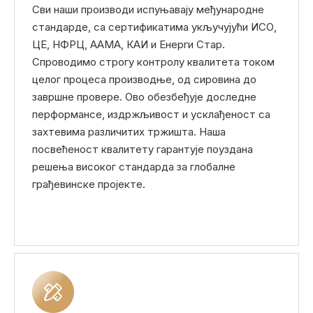
Сви наши производи испуњавају међународне
стандарде, са сертификатима укључујући ИСО,
ЦЕ, НФРЦ, ААМА, КАИ и Енерги Стар.
Спроводимо строгу контролу квалитета током
целог процеса производње, од сировина до
завршне провере. Ово обезбеђује доследне
перформансе, издржљивост и усклађеност са
захтевима различитих тржишта. Наша
посвећеност квалитету гарантује поуздана
решења високог стандарда за глобалне
грађевинске пројекте.