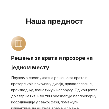
Наша предност
Решења за врата и прозоре на
једном месту
Пружамо свеобухватна решења за врата и
прозоре која покривају дизајн, прилагођавање,
производњу, логистику и испоруку. Од концепта
до завршетка, наш тим обезбеђује беспрекорну
координацију у свакој фази, помажући
клијентима да уштеде време и смање