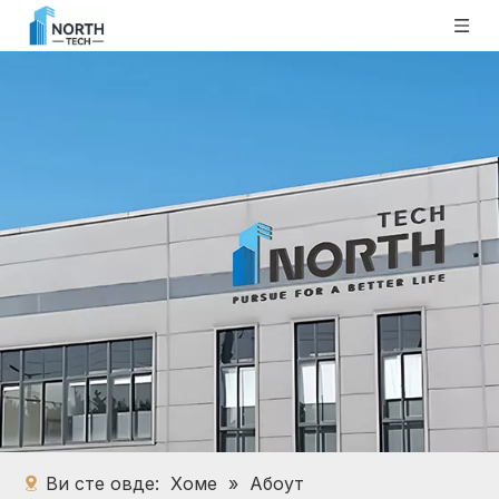
Ви сте овде:
Хоме
»
Абоут