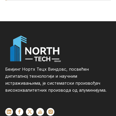
Беијинг Нортх Тецх Виндовс, посвећен
дигиталној технологији и научним
истраживањима, је систематски произвођач
висококвалитетних производа од алуминијума.