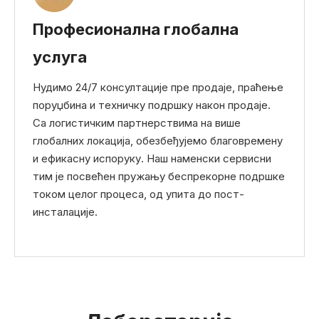
Професионална глобална
услуга
Нудимо 24/7 консултације пре продаје, праћење
поруџбина и техничку подршку након продаје.
Са логистичким партнерствима на више
глобалних локација, обезбеђујемо благовремену
и ефикасну испоруку. Наш наменски сервисни
тим је посвећен пружању беспрекорне подршке
током целог процеса, од упита до пост-
инсталације.