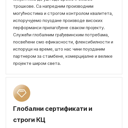
трошкове. Са напредним производним
могућностима и строгом контролом квалитета,
испоручујемо поуздане производе високих
перформанси прилагођене сваком пројекту.
Служећи глобалним грађевинским потребама,
посвећени смо ефикасности, флексибилности и
испоруци на време, што нас чини поузданим
партнером за стамбене, комерцијалне и велике
пројекте широм света.
Глобални сертификати и
строги КЦ