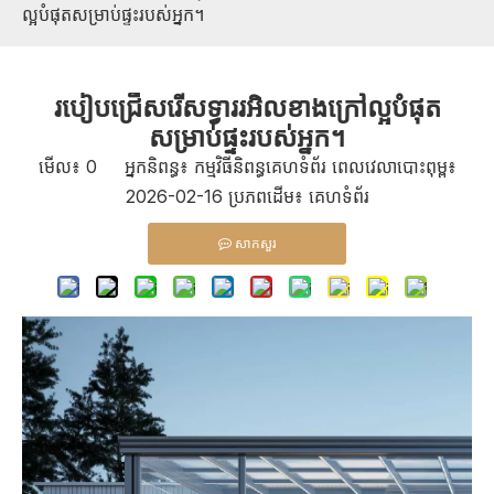
ល្អបំផុតសម្រាប់ផ្ទះរបស់អ្នក។
របៀបជ្រើសរើសទ្វាររអិលខាងក្រៅល្អបំផុត
សម្រាប់ផ្ទះរបស់អ្នក។
មើល៖
0
អ្នកនិពន្ធ៖ កម្មវិធីនិពន្ធគេហទំព័រ ពេលវេលាបោះពុម្ព៖
2026-02-16 ប្រភពដើម៖
គេហទំព័រ
សាកសួរ