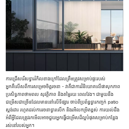
ការជ្រើសរើសទ្វាររំកិលខាងក្រៅដែលត្រឹមត្រូវសម្រាប់ផ្ទះរបស់
អ្នកគឺលើសពីការសម្រេចចិត្តរចនា - វាគឺជាការវិនិយោគលើផាសុកភាព
ប្រសិទ្ធភាពថាមពល សុវត្ថិភាព និងតម្លៃរយៈពេលវែង។ ជាមួយនឹង
ជម្រើសជាច្រើនដែលមាននៅលើទីផ្សារ ចាប់ពីប្រព័ន្ធទ្វារកញ្ចក់ patio
ស្តង់ដារ រហូតដល់ការរចនាទ្វារលើក និងរអិលកម្រិតខ្ពស់ ការយល់ដឹង
អំពីអ្វីដែលត្រូវរកមើលអាចជួយអ្នកធ្វើជម្រើសដ៏ល្អបំផុតសម្រាប់កន្លែង
រស់នៅរបស់អ្នក។