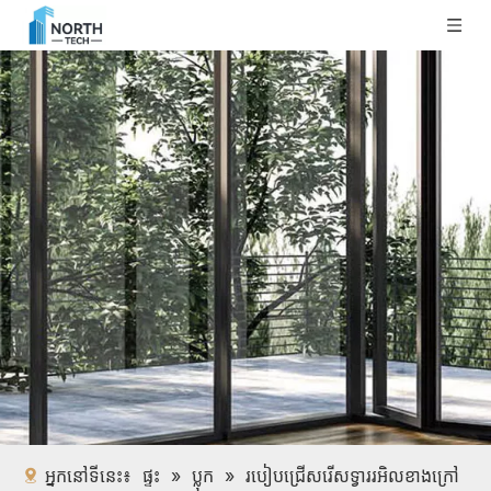
អ្នកនៅទីនេះ៖
ផ្ទះ
»
ប្លុក
»
របៀបជ្រើសរើសទ្វាររអិលខាងក្រៅ