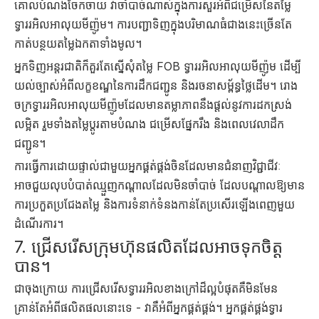
គោលបំណងចែកចាយ វាចាំបាច់ណាស់ក្នុងការសួរអំពីជម្រើសនៃតម្លៃ
ទ្វាររអិលអាលុយមីញ៉ូម។ ការបញ្ជាទិញក្នុងបរិមាណធំជាងនេះច្រើនតែ
កាត់បន្ថយតម្លៃឯកតាទាំងមូល។
អ្នកទិញអន្តរជាតិក៏គួរតែស្នើសុំតម្លៃ FOB ទ្វាររអិលអាលុយមីញ៉ូម ដើម្បី
យល់ច្បាស់អំពីលក្ខខណ្ឌនៃការដឹកជញ្ជូន និងរចនាសម្ព័ន្ធថ្លៃដើម។ រោង
ចក្រទ្វាររអិលអាលុយមីញ៉ូមដែលមានតម្លាភាពនឹងផ្តល់នូវការដកស្រង់
លម្អិត រួមទាំងតម្លៃប្ដូរតាមបំណង ជម្រើសផ្នែករឹង និងពេលវេលាដឹក
ជញ្ជូន។
ការធ្វើការដោយផ្ទាល់ជាមួយអ្នកផ្គត់ផ្គង់ចិនដែលមានជំនាញវិជ្ជាជីវៈ
អាចជួយលុបបំបាត់ឈ្មួញកណ្តាលដែលមិនចាំបាច់ ដែលបណ្តាលឱ្យមាន
ការប្រកួតប្រជែងតម្លៃ និងការទំនាក់ទំនងកាន់តែប្រសើរឡើងពេញមួយ
ដំណើរការ។
7. ជ្រើសរើសក្រុមហ៊ុនផលិតដែលអាចទុកចិត្ត
បាន។
ជាចុងក្រោយ ការជ្រើសរើសទ្វាររអិលខាងក្រៅដ៏ល្អបំផុតគឺមិនមែន
គ្រាន់តែអំពីផលិតផលនោះទេ - វាគឺអំពីអ្នកផ្គត់ផ្គង់។ អ្នកផ្គត់ផ្គង់ទ្វារ