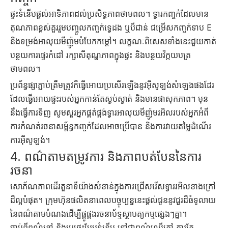
ផ្ទះទំនើបផ្តល់អាទិភាពដល់ប្រសិទ្ធភាពថាមពល។ ទ្វារកញ្ចក់ដែលមាន
គុណភាពខ្ពស់គួររួមបញ្ចូលកញ្ចក់ទ្វេដង ឬបីជាន់ ជម្រើសកញ្ចក់ទាប E
និងទម្រង់អាលុយមីញ៉ូមបំបែកកម្ដៅ។ លក្ខណៈពិសេសទាំងនេះជួយកាត់
បន្ថយការផ្ទេរកំដៅ រក្សាសីតុណ្ហភាពក្នុងផ្ទះ និងបន្ថយវិក្កយបត្រ
ថាមពល។
ប្រព័ន្ធផ្សាភ្ជាប់ត្រឹមត្រូវក៏ធ្វើអោយប្រសើរឡើងនូវអ៊ីសូឡង់សំឡេងផងដែរ
ដែលធ្វើអោយផ្ទះរបស់អ្នកកាន់តែស្ងប់ស្ងាត់ និងមានផាសុកភាព។ មុន
នឹងធ្វើការទិញ សូមសួរអ្នកផ្គត់ផ្គង់ទ្វារអាលុយមីញ៉ូមរអិលរបស់អ្នកអំពី
ការកំណត់រចនាសម្ព័ន្ធកញ្ចក់ដែលអាចប្រើបាន និងការវាយតម្លៃដំណើរ
ការអ៊ីសូឡង់។
4. ពណ៌តាមតម្រូវការ និងភាពបត់បែននៃការ
រចនា
សោភ័ណភាពដើរតួនាទីយ៉ាងសំខាន់ក្នុងការជ្រើសរើសទ្វាររអិលខាងក្រៅ
ដ៏ល្អបំផុត។ ក្រុមហ៊ុនផលិតនាពេលបច្ចុប្បន្ននេះផ្តល់ជូននូវជួរដ៏ធំទូលាយ
នៃពណ៌តាមបំណងដើម្បីផ្គូផ្គងរចនាប័ទ្មស្ថាបត្យកម្មផ្សេងៗគ្នា។
ចាប់ពីពណ៌ខ្មៅ និងប្រផេះបែបទំនើប ទៅជាពណ៌ឈើក្តៅ ការកែ