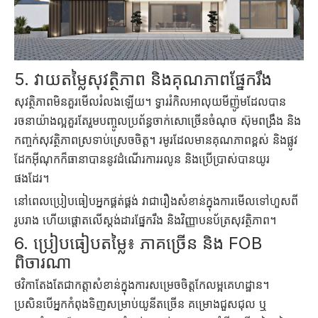
5. វាយតម្លៃសុវត្ថិភាព និងគុណភាពផ្នែករឹង
សុវត្ថិភាពមិនគួរមើលរំលងឡើយ។ ទ្វាររំកិលអាលុយមីញ៉ូមដែលបាន
រចនាយ៉ាងល្អគួរតែរួមបញ្ចូលប្រព័ន្ធចាក់សោច្រើនចំណុច ស៊ុមពង្រឹង និង
កញ្ចក់សុវត្ថិភាពស្រទាប់ស្រេចចិត្ត។ រមូរដែលមានគុណភាពខ្ពស់ និងផ្លូវ
ដែកអ៊ីណុកក៏ធានាបាននូវដំណើរការរលូន និងប្រើប្រាស់បានយូរ
ផងដែរ។
នៅពេលប្រៀបធៀបអ្នកផ្គត់ផ្គង់ វាជារឿងសំខាន់ក្នុងការមើលទៅហួសពី
រូបរាង ហើយផ្តោតលើស្តង់ដារផ្នែករឹង និងវិញ្ញាបនប័ត្រសុវត្ថិភាព។
6. ប្រៀបធៀបតម្លៃ៖ ភាគច្រើន និង FOB
ពិចារណា
ថវិកាតែងតែជាកត្តាសំខាន់ក្នុងការសម្រេចចិត្តកែលម្អគេហដ្ឋាន។
ប្រសិនបើអ្នកកំពុងទិញសម្រាប់យូនីតច្រើន គម្រោងជួសជុល ឬ