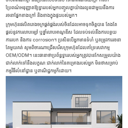
ប្រែពណ៌អនុញ្ញាតឱ្យទ្វាររបស់អ្នកបញ្ចូលគ្នាយ៉ាងរលូនជាមួយនឹងការ
រចនាផ្នែកខាងក្រៅ និងខាងក្នុងផ្ទះរបស់អ្នក។
ក្រុមហ៊ុនផលិតរោងចក្រផ្គត់ផ្គង់របស់ចិនដែលអាចទុកចិត្តបាន តែងតែ
ផ្តល់នូវការលាបម្សៅ ឬថ្នាំលាបអាណូឌីស ដែលទប់ទល់នឹងការបន្ថយ
ការរបក និងការ corrosion។ ប្រសិនបើអ្នកមានទំហំ ឬតម្រូវការរចនា
តែមួយគត់ សូមពិចារណាជ្រើសរើសក្រុមហ៊ុនដែលគាំទ្រសេវាកម្ម
OEM/ODM។ នេះធានាថាប្រព័ន្ធទ្វាររបស់អ្នកត្រូវបានកែសម្រួលយ៉ាង
ជាក់លាក់ទៅនឹងលក្ខណៈជាក់លាក់នៃគម្រោងរបស់អ្នក មិនថាសម្រាប់
កម្មវិធីលំនៅដ្ឋាន ឬពាណិជ្ជកម្មក៏ដោយ។