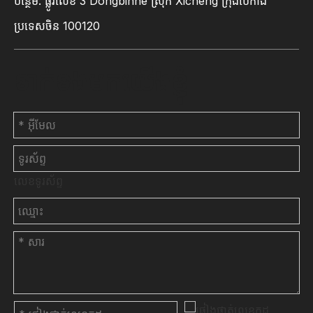
បន្ថែម: ផ្លូវលេខ 3 Dongbinhe ស្រុក Xicheng ក្រុងប៉េកាំង
ប្រទេសចិន 100120
ទាក់ទងមកយើងខ្ញុំ
លេខទូរស័ព្ទ