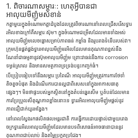
1. ពិចារណាសម្ភារៈ: ហេតុអ្វីបានជា
អាលុយមីញ៉ូមសំខាន់
កត្តាមួយក្នុងចំណោមកត្តាដំបូងដែលត្រូវពិចារណានៅពេលជ្រើសរើសទ្វារ
រអិលខាងក្រៅគឺសម្ភារៈស៊ុម។ ក្នុងចំណោមជម្រើសដែលមានទាំងអស់
អាលុយមីញ៉ូមលេចធ្លោសម្រាប់ភាពធន់ កម្លាំង និងរូបរាងទំនើបរបស់វា។
ក្រុមហ៊ុនផ្គត់ផ្គង់ទ្វារអាលុយមីញ៉ូមរអិលដែលមានគុណភាពខ្ពស់នឹង
ណែនាំជាធម្មតានូវស៊ុមអាលុយមីញ៉ូម ព្រោះវាធន់នឹងការ corrosion
ទម្ងន់ស្រាល និងមានសមត្ថភាពទ្រទ្រង់បន្ទះកញ្ចក់ធំ។
បើប្រៀបធៀបទៅនឹងសម្ភារៈប្រពៃណី អាលុយមីញ៉ូមត្រូវការការថែទាំ
តិចតួចបំផុត និងដំណើរការបានល្អជាពិសេសនៅក្នុងអាកាសធាតុ
ផ្សេងៗ។ មិនថាផ្ទះរបស់អ្នកស្ថិតនៅក្នុងតំបន់ឆ្នេរសើម ឬតំបន់ដែលមាន
ការប្រែប្រួលសីតុណ្ហភាពខ្លាំងនោះទេ ទ្វាររអិលអាលុយមីញ៉ូមផ្តល់នូវ
ភាពជឿជាក់យូរអង្វែង។
នៅពេលស្វែងរកផលិតផលអន្តរជាតិ ការធ្វើការដោយផ្ទាល់ជាមួយរោង
ចក្រទ្វាររអិលអាលុយមីញ៉ូមដែលមានបទពិសោធន៍អាចធានាបាននូវ
គុណភាពជាប់លាប់ និងតម្លៃប្រកួតប្រជែង។