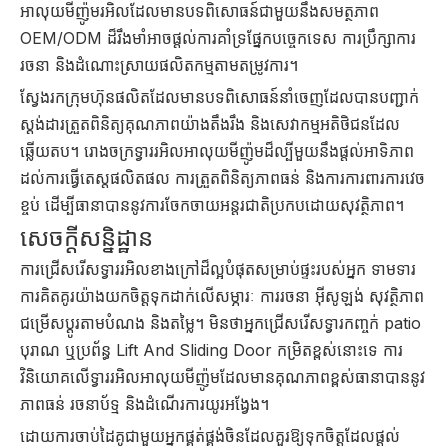
អាលុយមីញ៉ូមរអិលដែលមានបទពិសោធន៍ជាមួយនឹងសមត្ថភាព
OEM/ODM ដ៏រឹងមាំអាចផ្តល់ការគាំទ្រផ្នែកបច្ចេកទេស ការប្រឹក្សាការ
រចនា និងដំណោះស្រាយផលិតកម្មតាមតម្រូវការ។
ស្វែងរកក្រុមហ៊ុនផលិតដែលមានបទពិសោធន៍នាំចេញដែលបានបញ្ជាក់
ស្តង់ដារត្រួតពិនិត្យគុណភាពយ៉ាងតឹងរឹង និងសេវាកម្មអតិថិជនដែល
ឆ្លើយតប។ រោងចក្រទ្វាររអិលអាលុយមីញ៉ូមដ៏ល្បីមួយនឹងផ្តល់អាទិភាព
ដល់ការធ្វើតេស្តផលិតផល ការត្រួតពិនិត្យភាពធន់ និងការការពារការវេច
ខ្ចប់ ដើម្បីធានាបាននូវការចែកចាយអន្តរជាតិប្រកបដោយសុវត្ថិភាព។
សេចក្តីសន្និដ្ឋាន
ការជ្រើសរើសទ្វាររអិលខាងក្រៅដ៏ល្អបំផុតសម្រាប់ផ្ទះរបស់អ្នក ទាមទារ
ការគិតគូរយ៉ាងយកចិត្តទុកដាក់លើសម្ភារៈ ការរចនា អ៊ីសូឡង់ សុវត្ថិភាព
ជម្រើសប្ដូរតាមបំណង និងតម្លៃ។ មិនថាអ្នកជ្រើសរើសទ្វារកញ្ចក់ patio
បុរាណ ឬប្រព័ន្ធ Lift And Sliding Door កម្រិតខ្ពស់នោះទេ ការ
វិនិយោគលើទ្វាររអិលអាលុយមីញ៉ូមដែលមានគុណភាពខ្ពស់ធានាបាននូវ
ភាពធន់ រចនាប័ទ្ម និងដំណើរការយូរអង្វែង។
ដោយការចាប់ដៃគូជាមួយអ្នកផ្គត់ផ្គង់ចិនដែលគួរឱ្យទុកចិត្តដែលផ្តល់