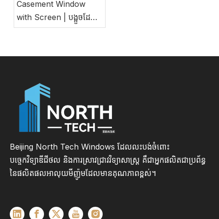
Casement Window
with Screen | បង្អួចដែល
មានប្រសិទ្ធភាពថាមពលផ្ទាល់
ខ្លួនសម្រាប់គម្រោងពាណិជ្ជកម្ម
និងលំនៅដ្ឋាន
Beijing North Tech Windows ដែលលះបង់ចំពោះ
បច្ចេកវិទ្យាឌីជីថល និងការស្រាវជ្រាវវិទ្យាសាស្ត្រ គឺជាអ្នកផលិតជាប្រព័ន្ធ
នៃផលិតផលអាលុយមីញ៉ូមដែលមានគុណភាពខ្ពស់។