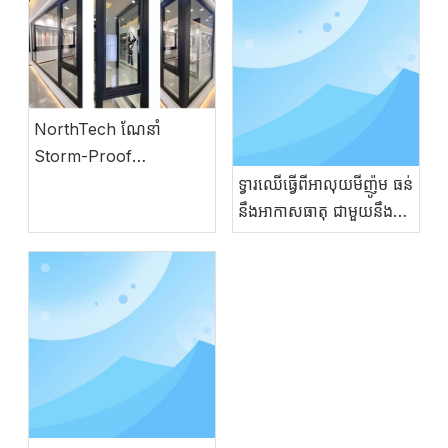
NorthTech ណែនាំ
Storm-Proof
Aluminum Windows
ទ្វារឈើធ្វើពីអាលុយមីញ៉ូម ធន់
ជាមួយនឹងវិស្វកម្មអាល្លឺម៉ង់
នឹងអាកាសធាតុ ជាមួយនឹង
សោភ័ណភាពឈើធម្មជាតិ