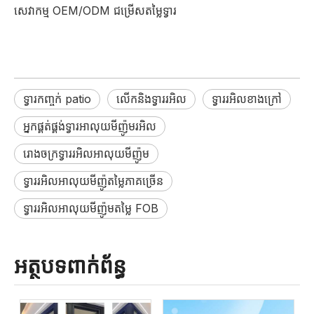
សេវាកម្ម OEM/ODM ជម្រើសតម្លៃទ្វារ
ទ្វារកញ្ចក់ patio
លើកនិងទ្វាររអិល
ទ្វាររអិលខាងក្រៅ
អ្នកផ្គត់ផ្គង់ទ្វារអាលុយមីញ៉ូមរអិល
រោងចក្រទ្វាររអិលអាលុយមីញ៉ូម
ទ្វាររអិលអាលុយមីញ៉ូតម្លៃភាគច្រើន
ទ្វាររអិលអាលុយមីញ៉ូមតម្លៃ FOB
អត្ថបទពាក់ព័ន្ធ