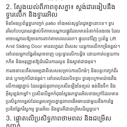
2. ស្វែងយល់ពីភាពខុសគ្នា៖ ស្តង់ដារធៀបនឹង
ទ្វារលើក និងទ្វាររអិល
មិនមែនប្រព័ន្ធទ្វារកញ្ចក់ patio ទាំងអស់សុទ្ធតែដូចគ្នានោះទេ។ ទ្វារ
រអិលបែបបុរាណផ្លាស់ទីតាមបណ្តោយផ្លូវដែលមានទំនាក់ទំនងថេរ ដែល
អាចបណ្តាលឱ្យមានការពាក់តាមពេលវេលា។ ផ្ទុយទៅវិញ ប្រព័ន្ធ Lift
And Sliding Door មានលក្ខណៈពិសេស យន្តការលើកកម្រិតខ្ពស់។
នៅពេលអ្នកបង្វែរចំណុចទាញ បន្ទះទ្វារលើកបន្តិច ដោយកាត់បន្ថយការ
កកិត និងអនុញ្ញាតឱ្យដំណើរការរលូន និងស្ងាត់ជាងមុន។
ការរចនានេះគឺសមរម្យជាពិសេសសម្រាប់ការបើកធំៗ និងបន្ទះកញ្ចក់ពីរ
ជាន់ ឬកញ្ចក់បីជាន់ធ្ងន់។ នៅពេលដែលបិទទ្វារ ទ្វារចុះក្រោមយ៉ាងតឹង
លើការផ្សាភ្ជាប់ ដែលផ្តល់នូវភាពប្រសើរឡើងនៃខ្យល់ ធន់នឹងទឹក និង
អ៊ីសូឡង់កម្ដៅ។ ប្រសិនបើអ្នកកំពុងស្វែងរកទ្វាររអិលខាងក្រៅដែលមាន
ប្រសិទ្ធភាពខ្ពស់ដែលរួមបញ្ចូលគ្នានូវភាពឆើតឆាយជាមួយនឹងការច្នៃ
ប្រឌិតផ្នែកវិស្វកម្ម ទ្វាររអិល និងទ្វារគឺជាជម្រើសដ៏ល្អមួយ។
3. ផ្តោតលើប្រសិទ្ធភាពថាមពល និងជម្រើស
កញ្ចក់