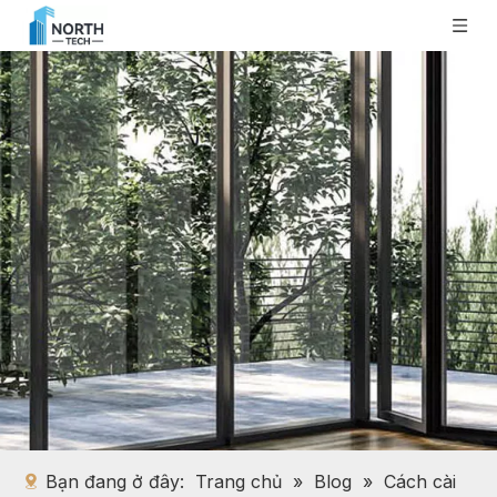
Bạn đang ở đây:
Trang chủ
»
Blog
»
Cách cài