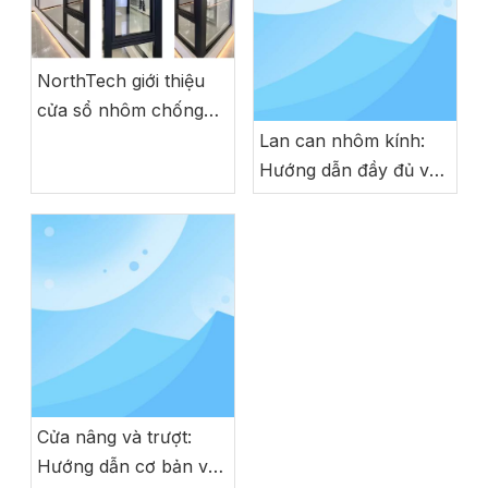
NorthTech giới thiệu
cửa sổ nhôm chống
bão với kỹ thuật của
Lan can nhôm kính:
Đức
Hướng dẫn đầy đủ về
an toàn, phong cách
và độ bền hiện đại
Cửa nâng và trượt:
Hướng dẫn cơ bản về