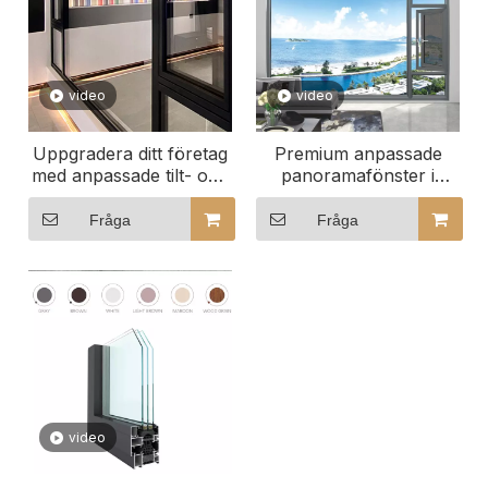
video
video
Uppgradera ditt företag
Premium anpassade
med anpassade tilt- och
panoramafönster i
vridfönster
aluminium för moderna
hem
Fråga
Fråga
video