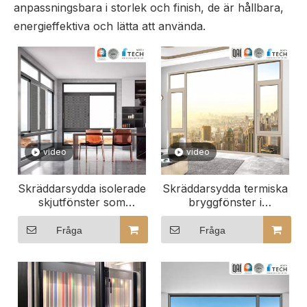
anpassningsbara i storlek och finish, de är hållbara,
energieffektiva och lätta att använda.
video
video
Skräddarsydda isolerade
Skräddarsydda termiska
skjutfönster som
bryggfönster i
förbättrar
aluminium perfekt
hotellatmosfären
passform för ditt
Fråga
Fråga
utrymme